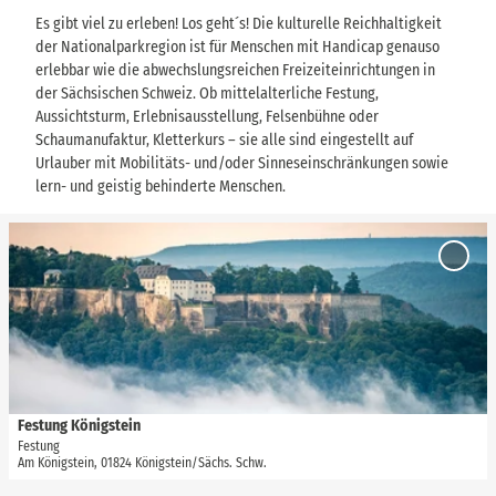
Es gibt viel zu erleben! Los geht´s! Die kulturelle Reichhaltigkeit
der Nationalparkregion ist für Menschen mit Handicap genauso
erlebbar wie die abwechslungsreichen Freizeiteinrichtungen in
der Sächsischen Schweiz. Ob mittelalterliche Festung,
Aussichtsturm, Erlebnisausstellung, Felsenbühne oder
Schaumanufaktur, Kletterkurs – sie alle sind eingestellt auf
Urlauber mit Mobilitäts- und/oder Sinneseinschränkungen sowie
lern- und geistig behinderte Menschen.
D
e
'Festu
t
Königs
zur
a
Merkli
i
hinzuf
l
s
e
i
Festung Königstein
TVSSW, Britta Prema Hirschburger |
CC-BY
t
Festung
Am Königstein, 01824 Königstein/Sächs. Schw.
e
'