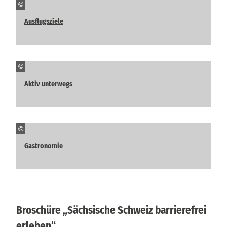
©
Ausflugsziele
©
Aktiv unterwegs
©
Gastronomie
Broschüre „Sächsische Schweiz barrierefrei
erleben“