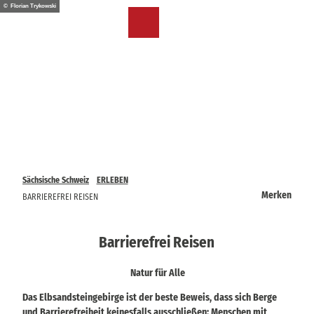
Z
© Florian Trykowski
u
DE
Merkzettel
Suche
Menü
m
I
n
h
a
l
t
Sächsische Schweiz
ERLEBEN
Merken
BARRIEREFREI REISEN
Barrierefrei Reisen
Natur für Alle
Das Elbsandsteingebirge ist der beste Beweis, dass sich Berge
und Barrierefreiheit keinesfalls ausschließen: Menschen mit