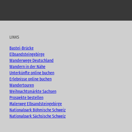
h
,
F
!
Y
F
I
B
ü
o
a
n
l
h
u
c
s
o
r
t
e
t
g
u
u
b
a
n
LINKS
g
b
o
g
e
e
o
r
Bastei-Brücke
n
k
a
Elbsandsteingebirge
.
m
Wanderwege Deutschland
.
.
Wandern in der Nähe
Unterkünfte online buchen
Erlebnisse online buchen
Wandertouren
Weihnachtsmärkte Sachsen
Prospekte bestellen
Malerweg Elbsandsteingebirge
Nationalpark Böhmische Schweiz
Nationalpark Sächsische Schweiz