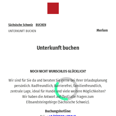
Z
u
DE
Merkzettel
Suche
Menü
m
I
n
Sächsische Schweiz
BUCHEN
h
Merken
UNTERKUNFT BUCHEN
a
l
t
Unterkunft buchen
NOCH NICHT WUNSCHLOS GLÜCKLICH?
Wir sind für Sie da und beraten Sie gerne bei Ihrer Urlaubsplanung
persönlich. Radfreundlich, Barrierefrei, familienfreundlich,
zentrale Lage, ideal für Hunde und viele weitere Möglichkeiten?
Wir haben die Antwort auf (fast) alle Fragen zum
Elbsandsteingebirge (Sächsische Schweiz).
Buchungshotline: