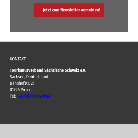
Jetzt zum Newsletter anmelden!
KONTAKT
Tourismusverband Sächsische Schweiz e.V.
Sachsen, Deutschland
Bahnhofstr. 21
01796 Pirna
Tel:
+49 (0)3501 470147
Y
F
I
B
o
a
n
l
u
c
s
o
t
e
t
g