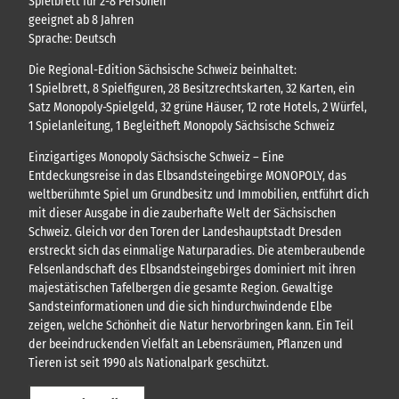
Spielbrett für 2-8 Personen
e
geeignet ab 8 Jahren
n
Sprache: Deutsch
Die Regional-Edition Sächsische Schweiz beinhaltet:
1 Spielbrett, 8 Spielfiguren, 28 Besitzrechtskarten, 32 Karten, ein
Satz Monopoly-Spielgeld, 32 grüne Häuser, 12 rote Hotels, 2 Würfel,
1 Spielanleitung, 1 Begleitheft Monopoly Sächsische Schweiz
Einzigartiges Monopoly Sächsische Schweiz – Eine
Entdeckungsreise in das Elbsandsteingebirge MONOPOLY, das
weltberühmte Spiel um Grundbesitz und Immobilien, entführt dich
mit dieser Ausgabe in die zauberhafte Welt der Sächsischen
Schweiz. Gleich vor den Toren der Landeshauptstadt Dresden
erstreckt sich das einmalige Naturparadies. Die atemberaubende
Felsenlandschaft des Elbsandsteingebirges dominiert mit ihren
majestätischen Tafelbergen die gesamte Region. Gewaltige
Sandsteinformationen und die sich hindurchwindende Elbe
zeigen, welche Schönheit die Natur hervorbringen kann. Ein Teil
der beeindruckenden Vielfalt an Lebensräumen, Pflanzen und
Tieren ist seit 1990 als Nationalpark geschützt.