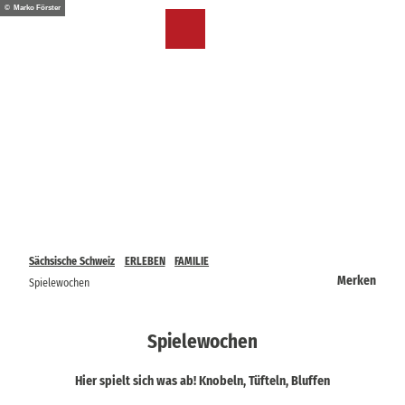
Z
© Marko Förster
u
DE
Merkzettel
Suche
Menü
m
I
n
h
a
l
t
Sächsische Schweiz
ERLEBEN
FAMILIE
Merken
Spielewochen
Spielewochen
Hier spielt sich was ab! Knobeln, Tüfteln, Bluffen