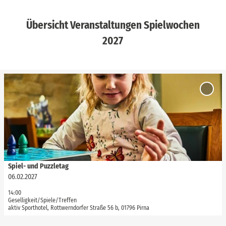
Übersicht Veranstaltungen Spielwochen
2027
D
e
'Spiel
t
Puzzle
zur
a
Merkli
i
hinzuf
l
s
e
i
Spiel- und Puzzletag
via
www.saechsische-schweiz.de
, Marko Förster |
CC-BY-SA
t
06.02.2027
e
14:00
'
Geselligkeit/Spiele/Treffen
S
aktiv Sporthotel, Rottwerndorfer Straße 56 b, 01796 Pirna
p