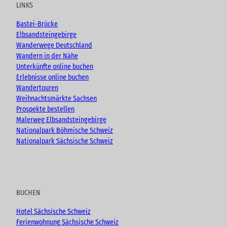
u
b
a
LINKS
b
o
g
e
o
r
Bastei-Brücke
k
a
Elbsandsteingebirge
m
Wanderwege Deutschland
Wandern in der Nähe
Unterkünfte online buchen
Erlebnisse online buchen
Wandertouren
Weihnachtsmärkte Sachsen
Prospekte bestellen
Malerweg Elbsandsteingebirge
Nationalpark Böhmische Schweiz
Nationalpark Sächsische Schweiz
BUCHEN
Hotel Sächsische Schweiz
Ferienwohnung Sächsische Schweiz