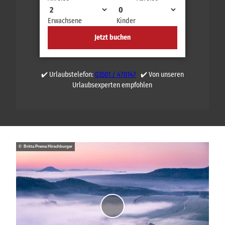
Erwachsene
Kinder
Jetzt buchen
✔️ Urlaubstelefon:
03501 / 470147
✔️ Von unseren
Urlaubsexperten empfohlen
© Britta Prema Hirschburger
V
i