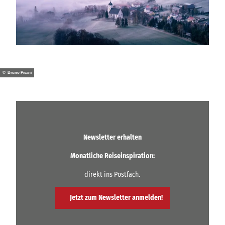
d
e
o
a
b
s
© Bruno Pisani
p
i
e
l
e
Newsletter erhalten
n
Monatliche Reiseinspiration:
direkt ins Postfach.
Jetzt zum Newsletter anmelden!