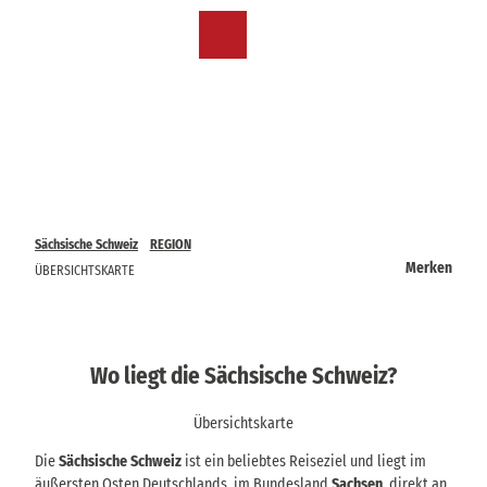
Z
u
DE
Merkzettel
Suche
Menü
m
I
n
h
a
l
t
Sächsische Schweiz
REGION
Merken
ÜBERSICHTSKARTE
Wo liegt die Sächsische Schweiz?
Übersichtskarte
Die
Sächsische Schweiz
ist ein beliebtes Reiseziel und liegt im
äußersten Osten Deutschlands, im Bundesland
Sachsen
, direkt an