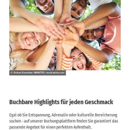
a
u
b
P
a
u
s
c
h
a
l
a
© Robert Kneschke / 486467751 / stock.adobe.com
n
g
e
b
Buchbare Highlights für jeden Geschmack
o
t
e
Egal ob Sie Entspannung, Adrenalin oder kulturelle Bereicherung
suchen - auf unserer Buchungsplattform finden Sie garantiert das
passende Angebot für einen perfekten Aufenthalt.