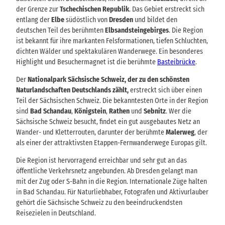
der Grenze zur
Tschechischen Republik
. Das Gebiet erstreckt sich
entlang der
Elbe
südöstlich von
Dresden
und bildet den
deutschen Teil des berühmten
Elbsandsteingebirges
. Die Region
ist bekannt für ihre markanten Felsformationen, tiefen Schluchten,
dichten Wälder und spektakulären Wanderwege. Ein besonderes
Highlight und Besuchermagnet ist die berühmte
Basteibrücke
.
Der
Nationalpark Sächsische Schweiz, der zu den schönsten
Naturlandschaften Deutschlands zählt,
erstreckt sich über einen
Teil der Sächsischen Schweiz. Die bekanntesten Orte in der Region
sind
Bad Schandau
,
Königstein
,
Rathen
und
Sebnitz
. Wer die
Sächsische Schweiz besucht, findet ein gut ausgebautes Netz an
Wander- und Kletterrouten, darunter der berühmte
Malerweg
, der
als einer der attraktivsten Etappen-Fernwanderwege Europas gilt.
Die Region ist hervorragend erreichbar und sehr gut an das
öffentliche Verkehrsnetz angebunden. Ab Dresden gelangt man
mit der Zug oder S-Bahn in die Region. Internationale Züge halten
in Bad Schandau. Für Naturliebhaber, Fotografen und Aktivurlauber
gehört die Sächsische Schweiz zu den beeindruckendsten
Reisezielen in Deutschland.