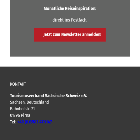
Monatliche Reiseinspiration:
direkt ins Postfach.
Jetzt zum Newsletter anmelden!
KONTAKT
Tourismusverband Sächsische Schweiz e.V.
Sachsen, Deutschland
Bahnhofstr. 21
01796 Pirna
Tel:
+49 (0)3501 470147
Y
F
I
B