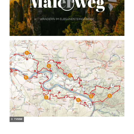
V
i
d
e
o
a
b
s
p
i
e
l
e
n
© TVSSW