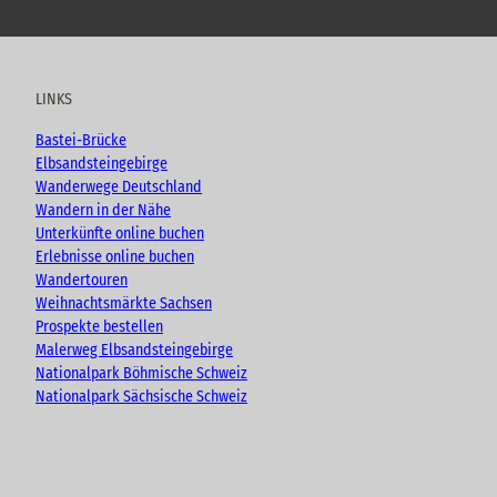
o
a
n
l
u
c
s
o
t
e
t
g
u
b
a
LINKS
b
o
g
e
o
r
Bastei-Brücke
k
a
Elbsandsteingebirge
m
Wanderwege Deutschland
Wandern in der Nähe
Unterkünfte online buchen
Erlebnisse online buchen
Wandertouren
Weihnachtsmärkte Sachsen
Prospekte bestellen
Malerweg Elbsandsteingebirge
Nationalpark Böhmische Schweiz
Nationalpark Sächsische Schweiz