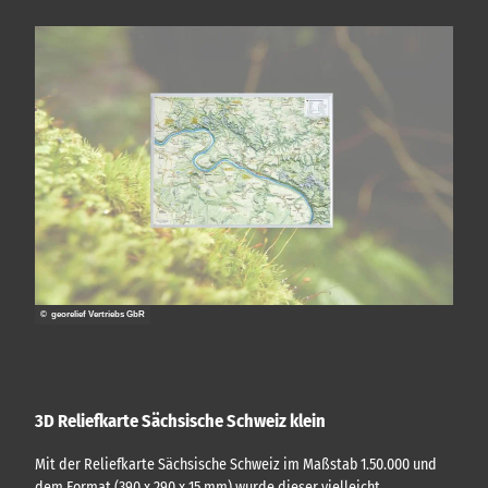
t
)
© georelief Vertriebs GbR
3D Reliefkarte Sächsische Schweiz klein
Mit der Reliefkarte Sächsische Schweiz im Maßstab 1.50.000 und
dem Format (390 x 290 x 15 mm) wurde dieser vielleicht