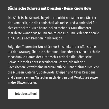
r
o
t
Sächsische Schweiz mit Dresden - Reise Know How
u
e
i
|
Die Sächsische Schweiz begeisterte nicht nur Maler und Dichter
s
M
der Romantik, die die Landschaft als Reise- und Wanderziel für
e
e
t
sich entdeckten. Auch heute locken mehr als 1200 Kilometer
S
t
markierte Wanderwege und zahlreiche Kur- und Ferienorte sowie
t
e
ein Ausflug nach Dresden in die Region.
o
n
l
s
Folge den Touren der Broschüre zur Einsamkeit der Affensteine,
l
c
auf den Gratweg über die Schrammsteine oder per Kahn durch die
h
n
moosdunkle Klamm der Kirnitzsch. Entdecke die Böhmische
i
“
Schweiz jenseits der tschechischen Grenze, die mit der
c
h
Sächsischen Schweiz eine naturräumliche Einheit bildet. Besuche
t
die Museen, Galerien, Boulevards, Kneipen und Cafés Dresdens
e
und genieße einen Abstecher nach Meißen und Moritzburg sowie
n
in die Elbweindörfer.
(
A
d
Jetzt bestellen!
v
e
n