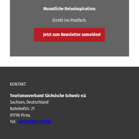
Monatliche Reiseinspiration:
direkt ins Postfach.
Jetzt zum Newsletter anmelden!
KONTAKT
Tourismusverband Sächsische Schweiz e.V.
Sachsen, Deutschland
Bahnhofstr. 21
01796 Pirna
Tel:
+49 (0)3501 470147
Y
F
I
B