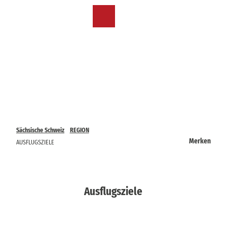
Z
u
DE
Merkzettel
Suche
Menü
m
I
n
h
a
l
t
Sächsische Schweiz
REGION
Merken
AUSFLUGSZIELE
Ausflugsziele