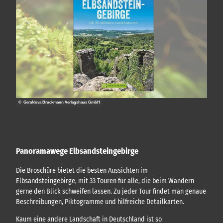
e
t
s
S
e
i
c
r
s
h
h
c
w
e
h
e
r
e
i
m
D
z
s
a
'
d
m
ö
o
p
© GeraNova Bruckmann Verlagshaus GmbH
f
r
f
f
f
s
n
'
c
e
ö
h
n
Panoramawege Elbsandsteingebirge
f
i
f
f
Die Broschüre bietet die besten Aussichten im
n
f
Elbsandsteingebirge, mit 33 Touren für alle, die beim Wandern
e
f
gerne den Blick schweifen lassen. Zu jeder Tour findet man genaue
n
a
Beschreibungen, Piktogramme und hilfreiche Detailkarten.
h
r
Kaum eine andere Landschaft in Deutschland ist so