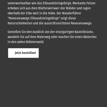
t
unverwechselbar wie das Elbsandsteingebirge. Markante Felsen
-
erheben sich aus dem Blätterwirrwarr der Wälder und ragen
A
oberhalb der Elbe weit in die Höhe. Der Wanderführer
N
"Panoramawege Elbsandsteingebirge" zeigt diese
L
Naturschönheiten und die aussichtsreichsten Panoramawege.
E
Genießen Sie den Ausblick von der einzigartigen Basteibrücke,
G
wandeln Sie auf dem Malerweg oder machen Sie einen Abstecher
E
in den nahen Böhmerwald.
R
B
a
Jetzt bestellen!
d
S
c
h
a
n
d
a
u
'