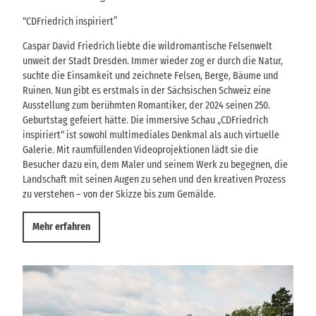
p
s
t
“CDFriedrich inspiriert”
e
r
Caspar David Friedrich liebte die wildromantische Felsenwelt
t
unweit der Stadt Dresden. Immer wieder zog er durch die Natur,
e
suchte die Einsamkeit und zeichnete Felsen, Berge, Bäume und
Ruinen. Nun gibt es erstmals in der Sächsischen Schweiz eine
Ausstellung zum berühmten Romantiker, der 2024 seinen 250.
Geburtstag gefeiert hätte. Die immersive Schau „CDFriedrich
inspiriert“ ist sowohl multimediales Denkmal als auch virtuelle
Galerie. Mit raumfüllenden Videoprojektionen lädt sie die
Besucher dazu ein, dem Maler und seinem Werk zu begegnen, die
Landschaft mit seinen Augen zu sehen und den kreativen Prozess
zu verstehen – von der Skizze bis zum Gemälde.
Mehr erfahren