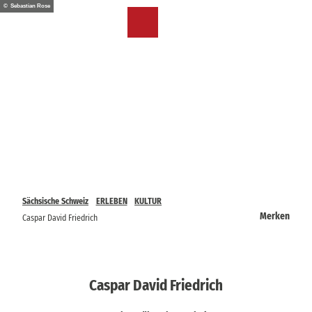
Z
© Sebastian Rose
u
DE
Merkzettel
Suche
Menü
m
I
n
h
a
l
t
Sächsische Schweiz
ERLEBEN
KULTUR
Merken
Caspar David Friedrich
Caspar David Friedrich