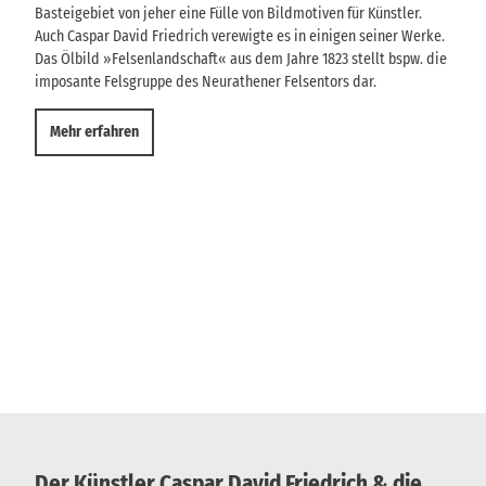
Basteigebiet von jeher eine Fülle von Bildmotiven für Künstler.
Jahrh
Auch Caspar David Friedrich verewigte es in einigen seiner Werke.
Lands
Das Ölbild »Felsenlandschaft« aus dem Jahre 1823 stellt bspw. die
Natur
imposante Felsgruppe des Neurathener Felsentors dar.
des W
Gegen
Lands
Mehr erfahren
1821,
„zwis
Mensc
Erleb
Me
Der Künstler Caspar David Friedrich & die