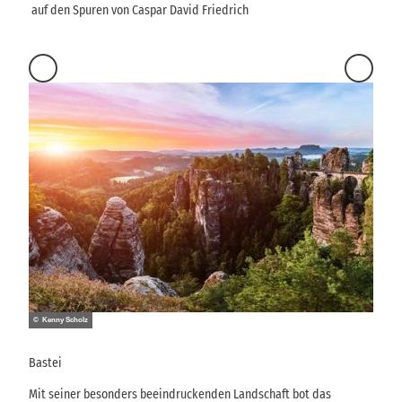
auf den Spuren von Caspar David Friedrich
© Kenny Scholz
© Phili
Bastei
Uttew
Mit seiner besonders beeindruckenden Landschaft bot das
Darst