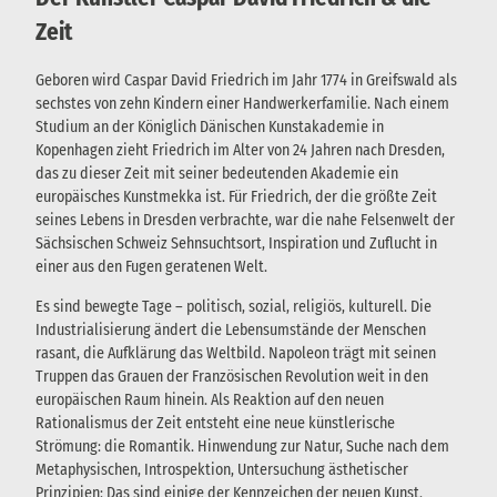
Zeit
Geboren wird Caspar David Friedrich im Jahr 1774 in Greifswald als
sechstes von zehn Kindern einer Handwerkerfamilie. Nach einem
Studium an der Königlich Dänischen Kunstakademie in
Kopenhagen zieht Friedrich im Alter von 24 Jahren nach Dresden,
das zu dieser Zeit mit seiner bedeutenden Akademie ein
europäisches Kunstmekka ist. Für Friedrich, der die größte Zeit
seines Lebens in Dresden verbrachte, war die nahe Felsenwelt der
Sächsischen Schweiz Sehnsuchtsort, Inspiration und Zuflucht in
einer aus den Fugen geratenen Welt.
Es sind bewegte Tage – politisch, sozial, religiös, kulturell. Die
Industrialisierung ändert die Lebensumstände der Menschen
rasant, die Aufklärung das Weltbild. Napoleon trägt mit seinen
Truppen das Grauen der Französischen Revolution weit in den
europäischen Raum hinein. Als Reaktion auf den neuen
Rationalismus der Zeit entsteht eine neue künstlerische
Strömung: die Romantik. Hinwendung zur Natur, Suche nach dem
Metaphysischen, Introspektion, Untersuchung ästhetischer
Prinzipien: Das sind einige der Kennzeichen der neuen Kunst.