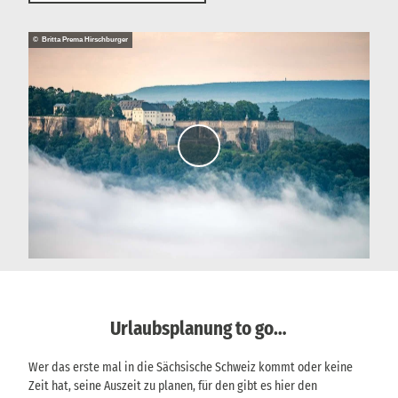
© Britta Prema Hirschburger
V
i
d
e
o
a
b
s
p
Urlaubsplanung to go…
i
e
Wer das erste mal in die Sächsische Schweiz kommt oder keine
l
Zeit hat, seine Auszeit zu planen, für den gibt es hier den