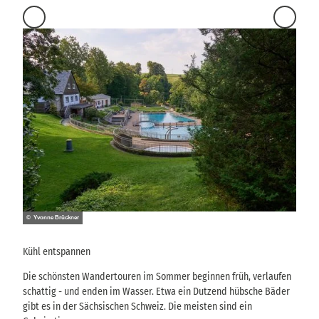
© Seba
© Yvonne Brückner
Schl
Kühl entspannen
Der W
Die schönsten Wandertouren im Sommer beginnen früh, verlaufen
weit.
schattig - und enden im Wasser. Etwa ein Dutzend hübsche Bäder
warte
gibt es in der Sächsischen Schweiz. Die meisten sind ein