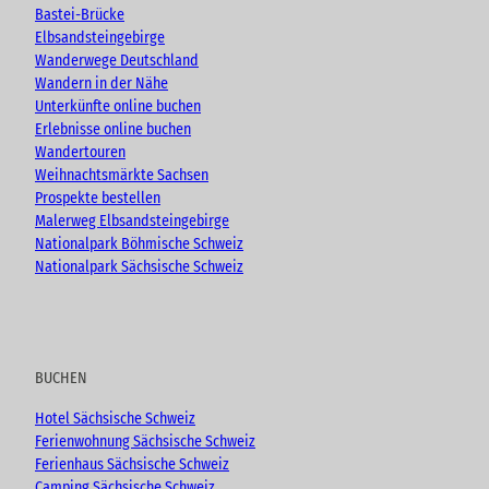
e
o
r
Bastei-Brücke
k
a
Elbsandsteingebirge
m
Wanderwege Deutschland
Wandern in der Nähe
Unterkünfte online buchen
Erlebnisse online buchen
Wandertouren
Weihnachtsmärkte Sachsen
Prospekte bestellen
Malerweg Elbsandsteingebirge
Nationalpark Böhmische Schweiz
Nationalpark Sächsische Schweiz
BUCHEN
Hotel Sächsische Schweiz
Ferienwohnung Sächsische Schweiz
Ferienhaus Sächsische Schweiz
Camping Sächsische Schweiz