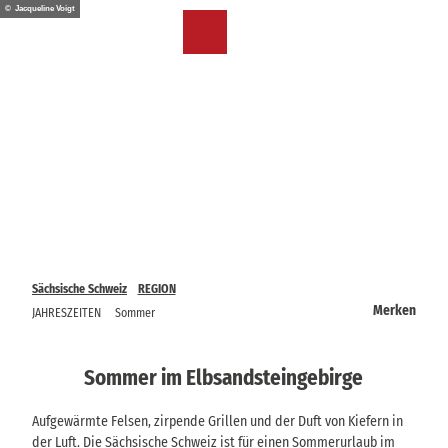
Z
© Jacqueline Voigt
u
DE
Merkzettel
Suche
Menü
m
I
n
h
a
l
t
Sächsische Schweiz
REGION
Merken
JAHRESZEITEN
Sommer
Sommer im Elbsandsteingebirge
Aufgewärmte Felsen, zirpende Grillen und der Duft von Kiefern in
der Luft. Die Sächsische Schweiz ist für einen Sommerurlaub im