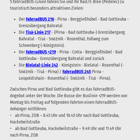
5 FahrradBUS-Linien fahren Sie und Ihr Rad/E-Bike (Pedelec) zu
touristisch besonders attraktiven Zielen:
Der
FahrradBUS 216
- Pirna - Berggießhübel - Bad Gottleuba -
Grenzübergang Bahratal
Die
Tisá-Linie 217
- (Pirna - Bad Gottleuba-) Grenzübergang
Bahratal - Tisá - Sněžník - Rosenthal, Fußweg zum
Schneeberg (-Königstein).
Der
FahrradBUS +219
- Pirna - Cotta - Berggießhübel - Bad
Gottleuba - Grenzübergang Bahratal und zurück
Die
Bielatal-Linie 242
- Königstein - Bielatal - Rosenthal (-
Sněžník - Tisá - Pirna) /
FahrradBUS 245
Pirna -
Leupoldishain - Rosenthal (- Sněžník - Tisá - Pirna).
Zwischen Pirna und Bad Gottleuba gibt es das FahrradBUS-
Angebot unter der Woche. Die Busse der Buslinie +219 werden von
Montag bis Freitag auf folgenden Fahrten einen FahrradBUS-
Anhänger mitführen:
• ab Pirna, ZOB – 8.45 Uhr und 10.45 Uhr nach Bad Gottleuba,
Hackebeilstraße
• ab Bad Gottleuba, Hackebeilstraße – 9.49 Uhr und 11.49 Uhr
nach Pirna, ZOB