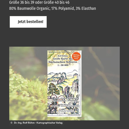
s
Größe 36 bis 39 oder Größe 40 bis 46
e
80% Baumwolle Organic, 17% Polyamid, 3% Elasthan
r
u
Jetzt bestellen!
n
d
H
e
r
b
e
r
g
e
n
© Dr.-Ing. Rolf Böhm - Kartographischer Verlag