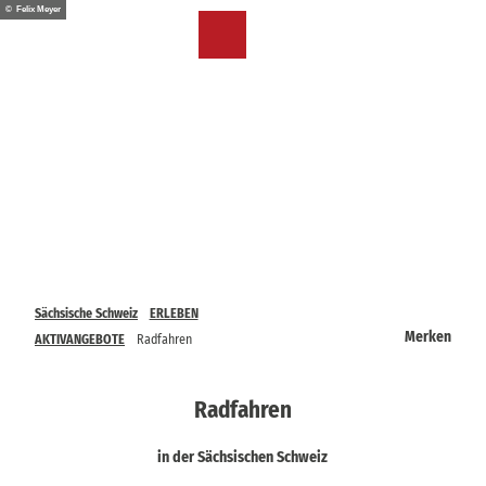
Z
© Felix Meyer
u
DE
Merkzettel
Suche
Menü
m
I
n
h
a
l
t
Sächsische Schweiz
ERLEBEN
Merken
AKTIVANGEBOTE
Radfahren
Radfahren
in der Sächsischen Schweiz