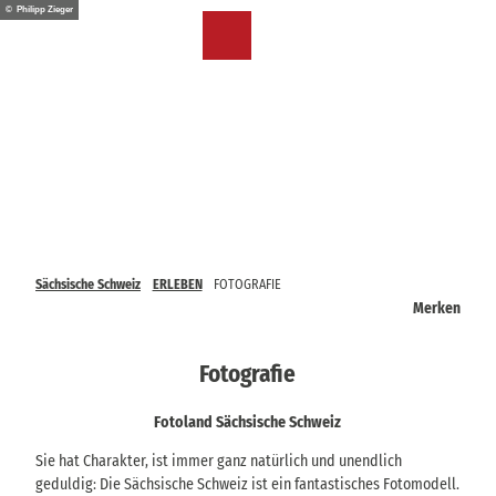
Z
© Philipp Zieger
u
DE
Merkzettel
Suche
Menü
m
I
n
h
a
l
t
Sächsische Schweiz
ERLEBEN
FOTOGRAFIE
Merken
Fotografie
Fotoland Sächsische Schweiz
Sie hat Charakter, ist immer ganz natürlich und unendlich
geduldig: Die Sächsische Schweiz ist ein fantastisches Fotomodell.