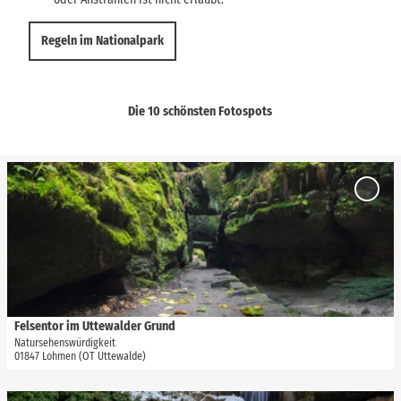
Regeln im Nationalpark
Die 10 schönsten Fotospots
D
e
'Felse
t
im
Uttew
a
Grund'
i
Merkli
l
hinzuf
s
e
i
Felsentor im Uttewalder Grund
via
www.saechsische-schweiz.de
, Philipp Zieger |
CC-BY
t
Natursehenswürdigkeit
01847 Lohmen (OT Uttewalde)
e
'
F
D