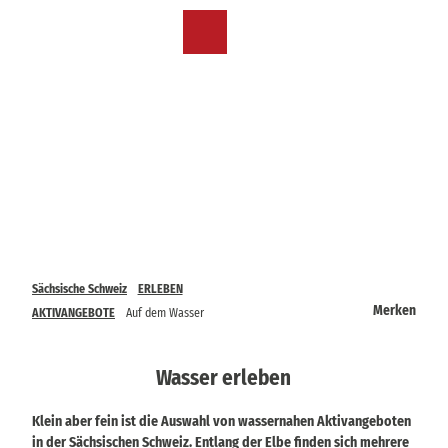
Z
u
DE
Merkzettel
Suche
Menü
m
I
n
h
a
l
t
Sächsische Schweiz
ERLEBEN
Merken
AKTIVANGEBOTE
Auf dem Wasser
Wasser erleben
Klein aber fein ist die Auswahl von wassernahen Aktivangeboten
in der Sächsischen Schweiz. Entlang der Elbe finden sich mehrere