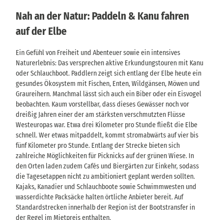
Nah an der Natur: Paddeln & Kanu fahren
auf der Elbe
Ein Gefühl von Freiheit und Abenteuer sowie ein intensives
Naturerlebnis: Das versprechen aktive Erkundungstouren mit Kanu
oder Schlauchboot. Paddlern zeigt sich entlang der Elbe heute ein
gesundes Ökosystem mit Fischen, Enten, Wildgänsen, Möwen und
Graureihern. Manchmal lässt sich auch ein Biber oder ein Eisvogel
beobachten. Kaum vorstellbar, dass dieses Gewässer noch vor
dreißig Jahren einer der am stärksten verschmutzten Flüsse
Westeuropas war. Etwa drei Kilometer pro Stunde fließt die Elbe
schnell. Wer etwas mitpaddelt, kommt stromabwärts auf vier bis
fünf Kilometer pro Stunde. Entlang der Strecke bieten sich
zahlreiche Möglichkeiten für Picknicks auf der grünen Wiese. In
den Orten laden zudem Cafés und Biergärten zur Einkehr, sodass
die Tagesetappen nicht zu ambitioniert geplant werden sollten.
Kajaks, Kanadier und Schlauchboote sowie Schwimmwesten und
wasserdichte Packsäcke halten örtliche Anbieter bereit. Auf
Standardstrecken innerhalb der Region ist der Bootstransfer in
der Regel im Mietpreis enthalten.