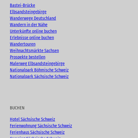
e
o
r
Bastei-Brücke
k
a
Elbsandsteingebirge
m
Wanderwege Deutschland
Wandern in der Nähe
Unterkünfte online buchen
Erlebnisse online buchen
Wandertouren
Weihnachtsmärkte Sachsen
Prospekte bestellen
Malerweg Elbsandsteingebirge
Nationalpark Böhmische Schweiz
Nationalpark Sächsische Schweiz
BUCHEN
Hotel Sächsische Schweiz
Ferienwohnung Sächsische Schweiz
Ferienhaus Sächsische Schweiz