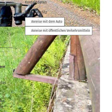
Kontaktdaten
01855
Sebnitz
Anreise mit dem Auto
Anreise mit öffentlichen Verkehrsmitteln
ere
 das
use
ie