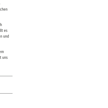
n
ichen
ch
lt es
en und
dem
t uns