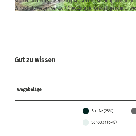
Strecke ab dem großen Parkplatz an der Buchenparkhalle in 
Wirtschaftswegen verläuft (heutzutage "Gravel" genannt), w
© Veit Riffer, Tourismusverband Sächsische Schweiz
Gut zu wissen
Wegebeläge
Straße (28%)
Schotter (64%)