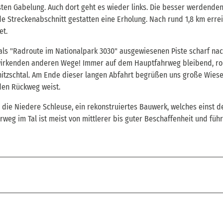
en Gabelung. Auch dort geht es wieder links. Die besser werdende
e Streckenabschnitt gestatten eine Erholung. Nach rund 1,8 km erre
et.
als "Radroute im Nationalpark 3030" ausgewiesenen Piste scharf na
nd wirkenden anderen Wege! Immer auf dem Hauptfahrweg bleibend, rol
nitzschtal. Am Ende dieser langen Abfahrt begrüßen uns große Wies
 den Rückweg weist.
 die Niedere Schleuse, ein rekonstruiertes Bauwerk, welches einst 
weg im Tal ist meist von mittlerer bis guter Beschaffenheit und führ