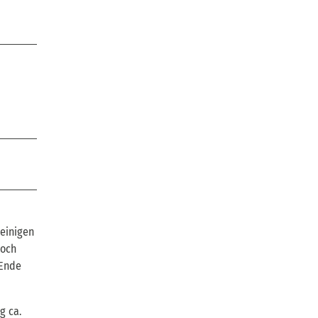
 einigen
doch
 Ende
g ca.