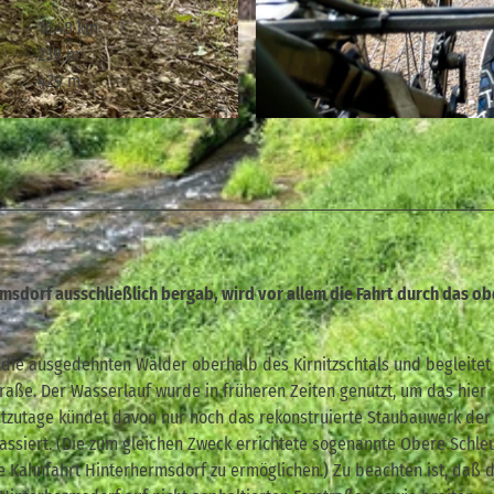
16,48 km
239 m
429 m
© Veit Riffer, Tourismusverband Sächsische Schweiz
msdorf ausschließlich bergab, wird vor allem die Fahrt durch das ob
 die ausgedehnten Wälder oberhalb des Kirnitzschtals und begleitet
straße. Der Wasserlauf wurde in früheren Zeiten genutzt, um das hier
utzutage kündet davon nur noch das rekonstruierte Staubauwerk der
passiert. (Die zum gleichen Zweck errichtete sogenannte Obere Schle
e Kahnfahrt Hinterhermsdorf zu ermöglichen.) Zu beachten ist, daß d