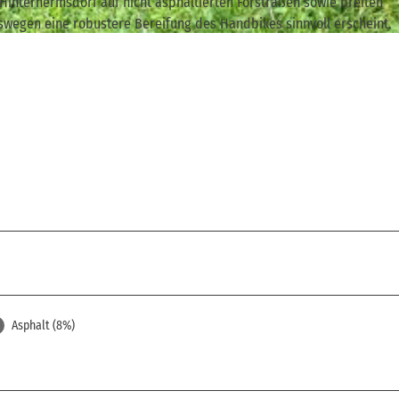
Hinterhermsdorf auf nicht asphaltierten Forstraßen sowie breiten
eswegen eine robustere Bereifung des Handbikes sinnvoll erscheint.
Asphalt (8%)