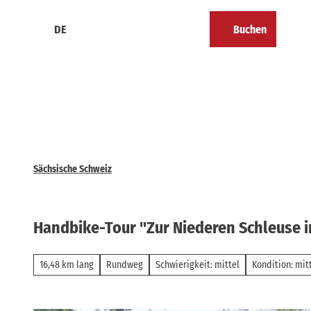
Z
u
DE
Buchen
Kalender
Merkzettel
Suche
Menü
m
I
n
h
a
l
t
Sächsische Schweiz
Handbike-Tour "Zur Niederen Schleuse i
16,48 km lang
Rundweg
Schwierigkeit: mittel
Kondition: mit