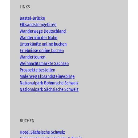
u
b
a
t
LINKS
b
o
g
e
e
o
r
n
Bastei-Brücke
(
k
a
Elbsandsteingebirge
A
m
Wanderwege Deutschland
d
Wandern in der Nähe
v
Unterkünfte online buchen
e
n
Erlebnisse online buchen
t
Wandertouren
)
Weihnachtsmärkte Sachsen
Prospekte bestellen
Malerweg Elbsandsteingebirge
Nationalpark Böhmische Schweiz
Nationalpark Sächsische Schweiz
BUCHEN
Hotel Sächsische Schweiz