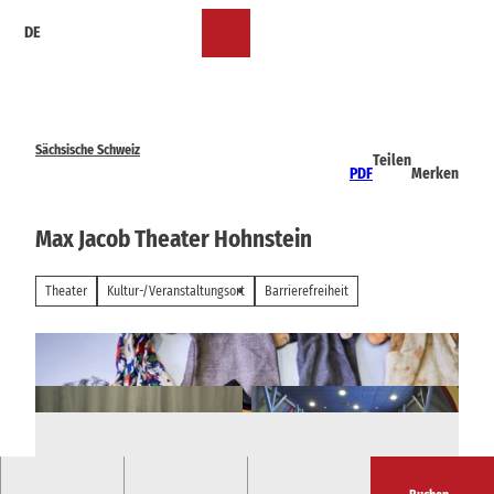
Z
DE
u
Merkzettel
Suche
Menü
m
I
n
h
a
Sächsische Schweiz
Teilen
l
PDF
Merken
t
Max Jacob Theater Hohnstein
Theater
Kultur-/Veranstaltungsort
Barrierefreiheit