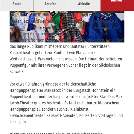
Buchen
Die Veranstaltungsräumlichkeiten für Puppentheater, Kleinkunst
Route
Anrufen
Website
& Konzerte und mehr.
„Seid ihr alle da?“ Immer, wenn dieser Spruch ertönt, wissen
© TVSSW, Madlen Rogge |
CC-BY-SA
© TVSSW, Madlen Rogge |
CC-BY-SA
Kinder, jetzt wird’s turbulent. Kasper, Seppel und Wachtmeister
werden auch heute wieder Oma, Gretel oder Prinzessin vor den
fiesen, aber glücklicherweise oft dilettantisch umgesetzten
Machenschaften von Räuber, Teufel und Krokodil retten. Dabei darf
© via
www.saechsische-schweiz.de
, Marko Förster |
CC-BY-SA
das junge Publikum mitfiebern und lautstark unterstützen.
Kaspertheater gehört zur Kindheit wie Plätzchen zur
Weihnachtszeit. Was viele nicht wissen: Die Heimat der beliebten
Puppenfigur mit ihrer verwegenen Schar liegt in der Sächsischen
Schweiz!
Vor etwa 90 Jahren gründete der leidenschaftliche
Handpuppenspieler Max Jacob in der Burgstadt Hohnstein ein
Puppentheater – und der Kasper wurde sein größter Star. Das Max
Jacob Theater gibt es bis heute. Es lädt nicht nur zu klassischem
Handpuppenspiel, sondern auch zu Kleinkunst,
Erwachsenentheater, Kabarett-Abenden, Konzerten, Vorträgen und
Lesungen.