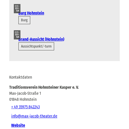
CC-
BY-
SA
Burg Hohnstein
Burg
CC-
BY-
SA
Brand-Aussicht (Hohnstein)
Aussichtspunkt/-turm
Kontaktdaten
Traditionsverein Hohnsteiner Kasper e. V.
Max-Jacob-Straße 1
01848
Hohnstein
+ 49 35975 842243
info@max-jacob-theater.de
Website