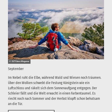
i
e
l
e
n
© DZT/Jens Wegener
September
Im Nebel ruht die Elbe, während Wald und Wiesen noch träumen.
Über den Wolken schwebt die Festung Königstein wie ein
Luftschloss und räkelt sich dem Sonnenaufgang entgegen. Der
Schleier fällt und die Welt erwacht in einen Farbentaumel. Es
riecht noch nach Sommer und der Herbst klopft schon behutsam
an die Tür.