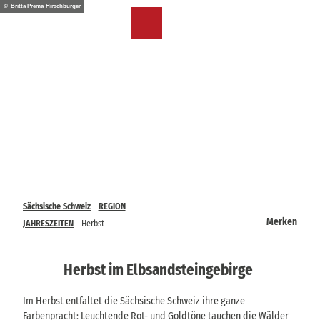
Z
© Britta Prema-Hirschburger
u
DE
Merkzettel
Suche
Menü
m
I
n
h
a
l
t
Sächsische Schweiz
REGION
Merken
JAHRESZEITEN
Herbst
Herbst im Elbsandsteingebirge
Im Herbst entfaltet die Sächsische Schweiz ihre ganze
Farbenpracht: Leuchtende Rot- und Goldtöne tauchen die Wälder