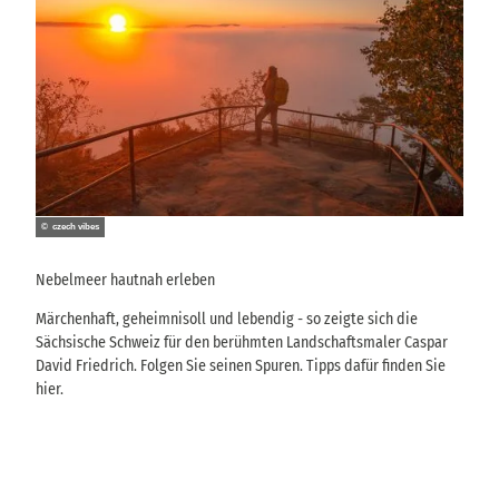
© czech vibes
© czec
Nebelmeer hautnah erleben
Herbs
Märchenhaft, geheimnisoll und lebendig - so zeigte sich die
Eine 
Sächsische Schweiz für den berühmten Landschaftsmaler Caspar
Eisen
David Friedrich. Folgen Sie seinen Spuren. Tipps dafür finden Sie
Elbsa
hier.
perfe
Zu