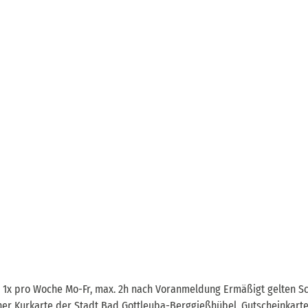
e, 1x pro Woche Mo-Fr, max. 2h nach Voranmeldung Ermäßigt gelten S
einer Kurkarte der Stadt Bad Gottleuba-Berggießhübel, Gutscheinkart