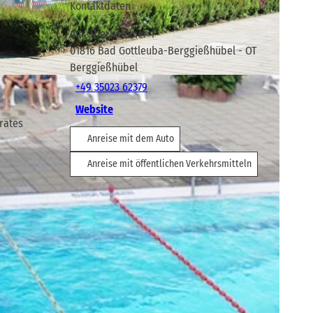
Kontaktdaten
Am Oberhammer 1
01816
Bad Gottleuba-Berggießhübel
- OT
Berggießhübel
CC-BY-SA
+49 35023 62379
Website
rates
Anreise mit dem Auto
Anreise mit öffentlichen Verkehrsmitteln