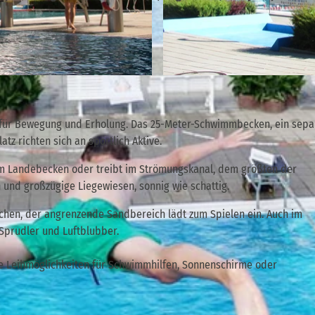
© Stadt Bad Gottleuba-Berggießhübel | KI-optimiert |
latz für Bewegung und Erholung. Das 25-Meter-Schwimmbecken, ein sepa
tz richten sich an sportlich Aktive.
em Landebecken oder treibt im Strömungskanal, dem größten der
und großzügige Liegewiesen, sonnig wie schattig.
chen, der angrenzende Sandbereich lädt zum Spielen ein. Auch im
Sprudler und Luftblubber.
owie Leihmöglichkeiten für Schwimmhilfen, Sonnenschirme oder