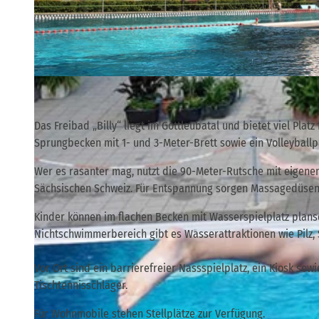
© via
www.saechsische-schweiz.de
, PTV |
CC-BY-SA
Das Freibad „Billy“ liegt im Gottleubatal und bietet viel P
Sprungbecken mit 1- und 3-Meter-Brett sowie ein Volleyballpla
Wer es rasanter mag, nutzt die 90-Meter-Rutsche mit eigen
Sächsischen Schweiz. Für Entspannung sorgen Massagedüsen 
Kinder können im flachen Becken mit Wasserspielplatz plans
Nichtschwimmerbereich gibt es Wasserattraktionen wie Pilz, 
Vor Ort sind ein barrierefreier Nassspielplatz, ein Kiosk s
Tischtennisschläger.
Für Wohnmobile stehen Stellplätze zur Verfügung.