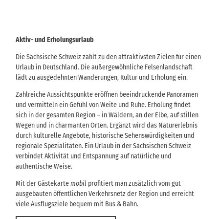
f
m
i
l
t
u
S
g
u
Aktiv- und Erholungsurlaub
s
c
z
h
Die Sächsische Schweiz zählt zu den attraktivsten Zielen für einen
i
f
Urlaub in Deutschland. Die außergewöhnliche Felsenlandschaft
u
e
lädt zu ausgedehnten Wanderungen, Kultur und Erholung ein.
n
l
k
e
Zahlreiche Aussichtspunkte eröffnen beeindruckende Panoramen
t
und vermitteln ein Gefühl von Weite und Ruhe. Erholung findet
i
sich in der gesamten Region – in Wäldern, an der Elbe, auf stillen
o
n
Wegen und in charmanten Orten. Ergänzt wird das Naturerlebnis
.
durch kulturelle Angebote, historische Sehenswürdigkeiten und
regionale Spezialitäten. Ein Urlaub in der Sächsischen Schweiz
verbindet Aktivität und Entspannung auf natürliche und
authentische Weise.
Mit der Gästekarte
mobil
profitiert man zusätzlich vom gut
ausgebauten öffentlichen Verkehrsnetz der Region und erreicht
viele Ausflugsziele bequem mit Bus & Bahn.