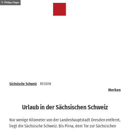
Z
© Philipp Zieger
u
DE
Merkzettel
Suche
Menü
m
I
n
h
a
l
t
Sächsische Schweiz
REGION
Merken
Urlaub in der Sächsischen Schweiz
Nur wenige Kilometer von der Landeshauptstadt Dresden entfernt,
liegt die Sächsische Schweiz. Bis Pirna, dem Tor zur Sächsischen