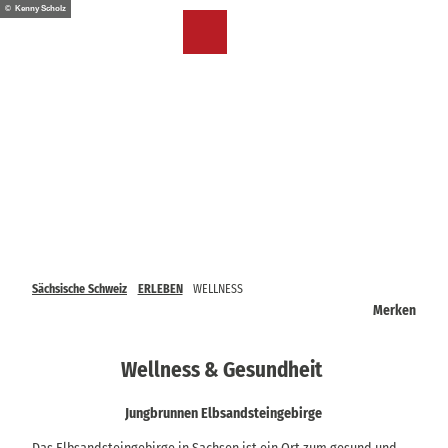
Z
© Kenny Scholz
u
DE
Merkzettel
Suche
Menü
m
I
n
h
a
l
t
Sächsische Schweiz
ERLEBEN
WELLNESS
Merken
Wellness & Gesundheit
Jungbrunnen Elbsandsteingebirge