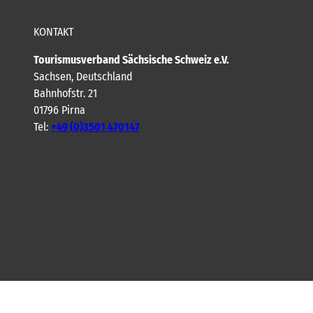
KONTAKT
Tourismusverband Sächsische Schweiz e.V.
Sachsen, Deutschland
Bahnhofstr. 21
01796 Pirna
Tel:
+49 (0)3501 470147
Y
F
I
B
o
a
n
l
u
c
s
o
t
e
t
g
u
b
a
b
o
g
e
o
r
k
a
m