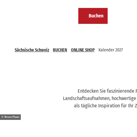
Z
u
Buchen
m
Kalender
Merkzettel
Suche
Menü
I
n
h
a
Sächsische Schweiz
BUCHEN
ONLINE SHOP
Kalender 2027
l
t
Entdecken Sie faszinierende 
Landschaftsaufnahmen, hochwertige Dr
als tägliche Inspiration für Ih
© Bruno Pisani