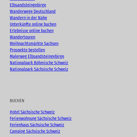
k
a
Elbsandsteingebirge
m
Wanderwege Deutschland
Wandern in der Nähe
Unterkünfte online buchen
Erlebnisse online buchen
Wandertouren
Weihnachtsmärkte Sachsen
Prospekte bestellen
Malerweg Elbsandsteingebirge
Nationalpark Böhmische Schweiz
Nationalpark Sächsische Schweiz
BUCHEN
Hotel Sächsische Schweiz
Ferienwohnung Sächsische Schweiz
Ferienhaus Sächsische Schweiz
Camping Sächsische Schweiz