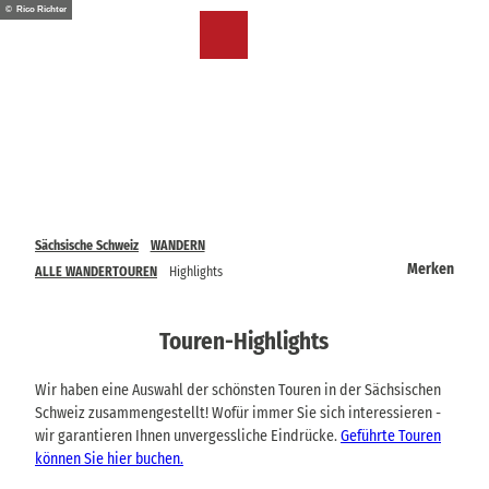
Z
© Rico Richter
u
DE
Merkzettel
Suche
Menü
m
I
n
h
a
l
t
Sächsische Schweiz
WANDERN
Merken
ALLE WANDERTOUREN
Highlights
Touren-Highlights
Wir haben eine Auswahl der schönsten Touren in der Sächsischen
Schweiz zusammengestellt! Wofür immer Sie sich interessieren -
wir garantieren Ihnen unvergessliche Eindrücke.
Geführte Touren
können Sie hier buchen.