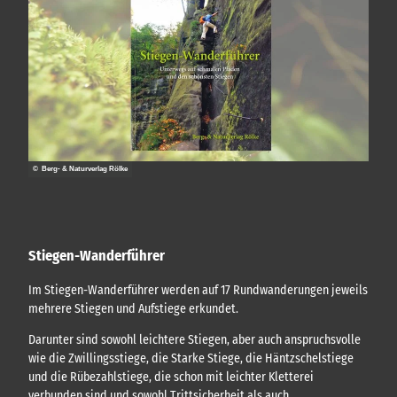
e
S
n
h
h
-
l
o
V
u
p
o
n
.
g
r
e
s
n
c
m
h
i
l
t
© Berg- & Naturverlag Rölke
ä
P
D
g
F
e
&
G
Stiegen-Wanderführer
P
X
Im Stiegen-Wanderführer werden auf 17 Rundwanderungen jeweils
-
mehrere Stiegen und Aufstiege erkundet.
D
o
Darunter sind sowohl leichtere Stiegen, aber auch anspruchsvolle
w
n
wie die Zwillingsstiege, die Starke Stiege, die Häntzschelstiege
l
und die Rübezahlstiege, die schon mit leichter Kletterei
o
verbunden sind und sowohl Trittsicherheit als auch