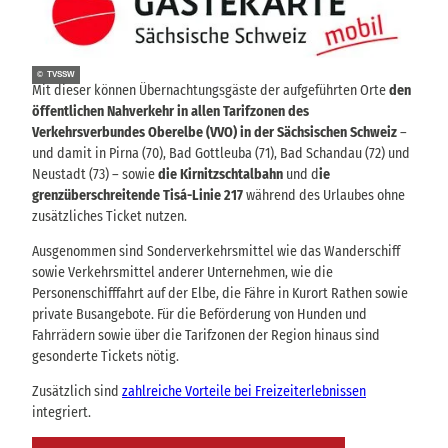
© TVSSW
Mit dieser können Übernachtungsgäste der aufgeführten Orte
den
öffentlichen Nahverkehr in allen Tarifzonen des
Verkehrsverbundes Oberelbe (VVO) in der Sächsischen Schweiz
–
und damit in Pirna (70), Bad Gottleuba (71), Bad Schandau (72) und
Neustadt (73) – sowie
die Kirnitzschtalbahn
und d
ie
grenzüberschreitende Tisá-Linie 217
während des Urlaubes ohne
zusätzliches Ticket nutzen.
Ausgenommen sind Sonderverkehrsmittel wie das Wanderschiff
sowie Verkehrsmittel anderer Unternehmen, wie die
Personenschifffahrt auf der Elbe, die Fähre in Kurort Rathen sowie
private Busangebote. Für die Beförderung von Hunden und
Fahrrädern sowie über die Tarifzonen der Region hinaus sind
gesonderte Tickets nötig.
Zusätzlich sind
zahlreiche Vorteile bei Freizeiterlebnissen
integriert.