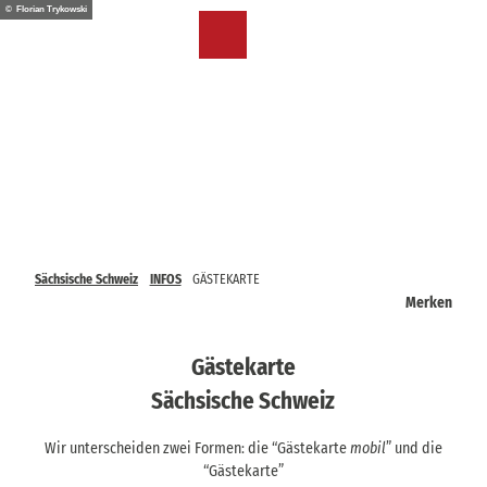
Z
© Florian Trykowski
u
DE
Merkzettel
Suche
Menü
m
I
n
h
a
l
t
Sächsische Schweiz
INFOS
GÄSTEKARTE
Merken
Gästekarte
Sächsische Schweiz
Wir unterscheiden zwei Formen: die “Gästekarte
mobil
” und die
“Gästekarte”