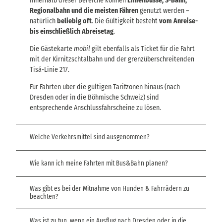
Innerhalb dieser Bereiche können
Linienbusse, S-Bahn,
Regionalbahn und die meisten Fähren
genutzt werden –
natürlich
beliebig oft
. Die Gültigkeit besteht
vom Anreise-
bis einschließlich Abreisetag
.
Die Gästekarte
mobil
gilt ebenfalls als Ticket für die Fahrt
mit der Kirnitzschtalbahn und der grenzüberschreitenden
Tisá-Linie 217.
Für Fahrten über die gültigen Tarifzonen hinaus (nach
Dresden oder in die Böhmische Schweiz) sind
entsprechende Anschlussfahrscheine zu lösen.
Welche Verkehrsmittel sind ausgenommen?
Wie kann ich meine Fahrten mit Bus&Bahn planen?
Was gibt es bei der Mitnahme von Hunden & Fahrrädern zu
beachten?
Was ist zu tun, wenn ein Ausflug nach Dresden oder in die