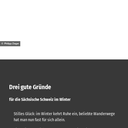
n
b
e
W
s
i
t
n
e
t
l
© Be
© Philipp Zieger
rggas
e
l
t
r
e
K
n
u
l
i
n
Drei gute Gründe
a
r
i
für die Sächsische Schweiz im Winter
k
Stilles Glück: im Winter kehrt Ruhe ein, beliebte Wanderwege
hat man nun fast für sich allein.