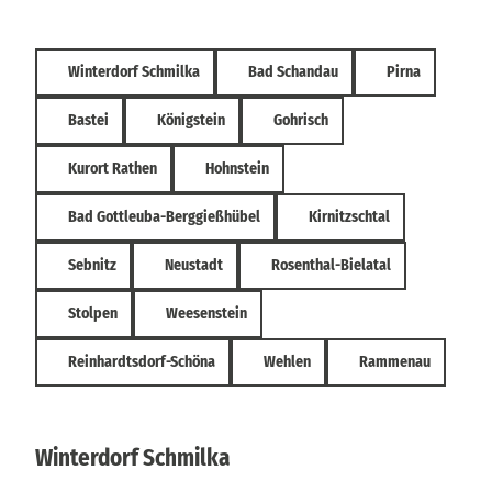
Winterdorf Schmilka
Bad Schandau
Pirna
Bastei
Königstein
Gohrisch
Kurort Rathen
Hohnstein
Bad Gottleuba-Berggießhübel
Kirnitzschtal
Sebnitz
Neustadt
Rosenthal-Bielatal
Stolpen
Weesenstein
Reinhardtsdorf-Schöna
Wehlen
Rammenau
Winterdorf Schmilka