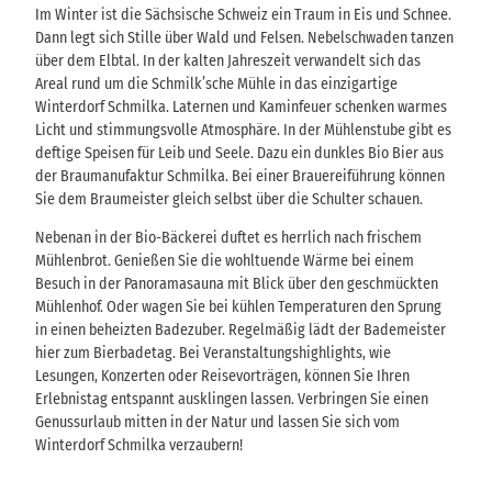
Im Winter ist die Sächsische Schweiz ein Traum in Eis und Schnee.
Dann legt sich Stille über Wald und Felsen. Nebelschwaden tanzen
über dem Elbtal. In der kalten Jahreszeit verwandelt sich das
Areal rund um die Schmilk’sche Mühle in das einzigartige
Winterdorf Schmilka. Laternen und Kaminfeuer schenken warmes
Licht und stimmungsvolle Atmosphäre. In der Mühlenstube gibt es
deftige Speisen für Leib und Seele. Dazu ein dunkles Bio Bier aus
der Braumanufaktur Schmilka. Bei einer Brauereiführung können
Sie dem Braumeister gleich selbst über die Schulter schauen.
Nebenan in der Bio-Bäckerei duftet es herrlich nach frischem
Mühlenbrot. Genießen Sie die wohltuende Wärme bei einem
Besuch in der Panoramasauna mit Blick über den geschmückten
Mühlenhof. Oder wagen Sie bei kühlen Temperaturen den Sprung
in einen beheizten Badezuber. Regelmäßig lädt der Bademeister
hier zum Bierbadetag. Bei Veranstaltungshighlights, wie
Lesungen, Konzerten oder Reisevorträgen, können Sie Ihren
Erlebnistag entspannt ausklingen lassen. Verbringen Sie einen
Genussurlaub mitten in der Natur und lassen Sie sich vom
Winterdorf Schmilka verzaubern!