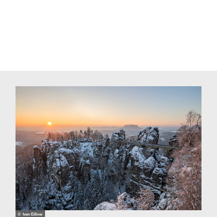
© Iven Eißner