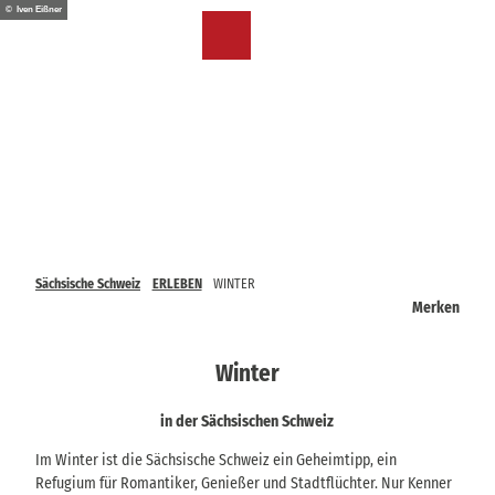
Z
© Iven Eißner
u
DE
Merkzettel
Suche
Menü
m
I
n
h
a
l
t
Sächsische Schweiz
ERLEBEN
WINTER
Merken
Winter
in der Sächsischen Schweiz
Im Winter ist die Sächsische Schweiz ein Geheimtipp, ein
Refugium für Romantiker, Genießer und Stadtflüchter. Nur Kenner