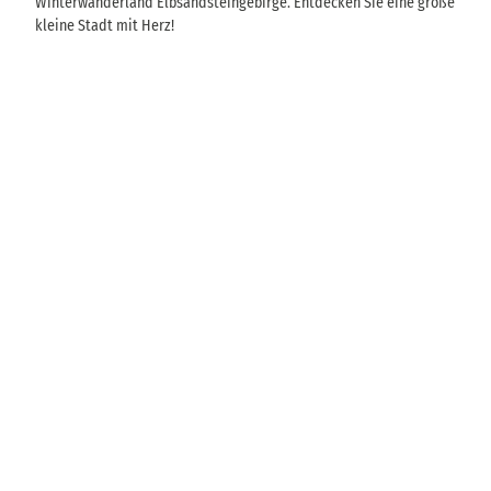
Winterwanderland Elbsandsteingebirge. Entdecken Sie eine große
kleine Stadt mit Herz!