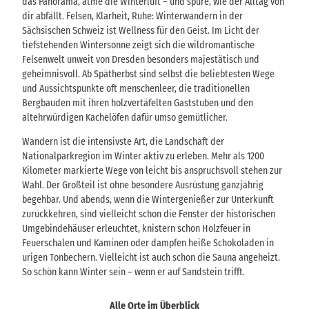
das Panorama, atme die Winterluft – und spüre, wie der Alltag von
dir abfällt. Felsen, Klarheit, Ruhe: Winterwandern in der
Sächsischen Schweiz ist Wellness für den Geist. Im Licht der
tiefstehenden Wintersonne zeigt sich die wildromantische
Felsenwelt unweit von Dresden besonders majestätisch und
geheimnisvoll. Ab Spätherbst sind selbst die beliebtesten Wege
und Aussichtspunkte oft menschenleer, die traditionellen
Bergbauden mit ihren holzvertäfelten Gaststuben und den
altehrwürdigen Kachelöfen dafür umso gemütlicher.
Wandern ist die intensivste Art, die Landschaft der
Nationalparkregion im Winter aktiv zu erleben. Mehr als 1200
Kilometer markierte Wege von leicht bis anspruchsvoll stehen zur
Wahl. Der Großteil ist ohne besondere Ausrüstung ganzjährig
begehbar. Und abends, wenn die Wintergenießer zur Unterkunft
zurückkehren, sind vielleicht schon die Fenster der historischen
Umgebindehäuser erleuchtet, knistern schon Holzfeuer in
Feuerschalen und Kaminen oder dampfen heiße Schokoladen in
urigen Tonbechern. Vielleicht ist auch schon die Sauna angeheizt.
So schön kann Winter sein – wenn er auf Sandstein trifft.
Alle Orte im Überblick