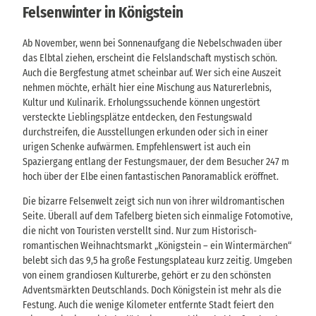
Felsenwinter in Königstein
Ab November, wenn bei Sonnenaufgang die Nebelschwaden über
das Elbtal ziehen, erscheint die Felslandschaft mystisch schön.
Auch die Bergfestung atmet scheinbar auf. Wer sich eine Auszeit
nehmen möchte, erhält hier eine Mischung aus Naturerlebnis,
Kultur und Kulinarik. Erholungssuchende können ungestört
versteckte Lieblingsplätze entdecken, den Festungswald
durchstreifen, die Ausstellungen erkunden oder sich in einer
urigen Schenke aufwärmen. Empfehlenswert ist auch ein
Spaziergang entlang der Festungsmauer, der dem Besucher 247 m
hoch über der Elbe einen fantastischen Panoramablick eröffnet.
Die bizarre Felsenwelt zeigt sich nun von ihrer wildromantischen
Seite. Überall auf dem Tafelberg bieten sich einmalige Fotomotive,
die nicht von Touristen verstellt sind. Nur zum Historisch-
romantischen Weihnachtsmarkt „Königstein – ein Wintermärchen“
belebt sich das 9,5 ha große Festungsplateau kurz zeitig. Umgeben
von einem grandiosen Kulturerbe, gehört er zu den schönsten
Adventsmärkten Deutschlands. Doch Königstein ist mehr als die
Festung. Auch die wenige Kilometer entfernte Stadt feiert den