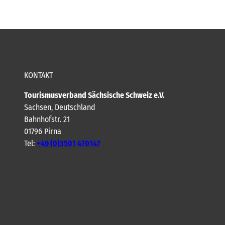
KONTAKT
Tourismusverband Sächsische Schweiz e.V.
Sachsen, Deutschland
Bahnhofstr. 21
01796 Pirna
Tel:
+49 (0)3501 470147
Y
F
I
B
o
a
n
l
u
c
s
o
t
e
t
g
u
b
a