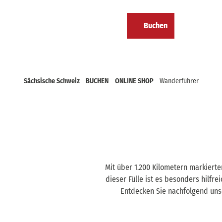
Z
u
Buchen
m
Kalender
Merkzettel
Suche
Menü
I
n
h
a
Sächsische Schweiz
BUCHEN
ONLINE SHOP
Wanderführer
l
t
Mit über 1.200 Kilometern markiert
dieser Fülle ist es besonders hilfr
Entdecken Sie nachfolgend unse