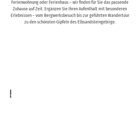
Ferienwohnung oder Ferienhaus – wir finden für Sie das passende
Zuhause auf Zeit. Ergänzen Sie Ihren Aufenthalt mit besonderen
Erlebnissen – vom Bergwerksbesuch bis zur geführten Wandertour
zu den schönsten Gipfeln des Elbsandsteingebirge.
U
n
t
I
h
e
r
r
p
k
© KI
e
gener
ü
iert
r
n
f
f
e
k
t
E
t
e
r
e
b
l
S
r
u
i
A
e