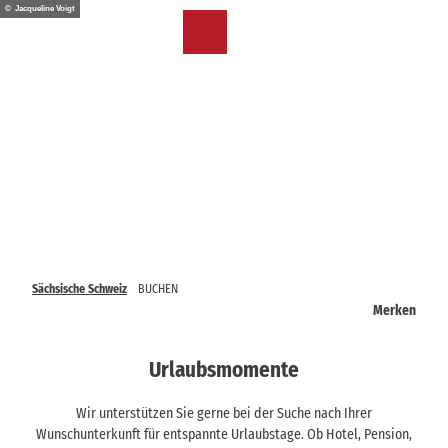
Z
© Jacqueline Voigt
u
DE
Merkzettel
Suche
Menü
m
I
n
h
a
l
t
Sächsische Schweiz
BUCHEN
Merken
Urlaubsmomente
Wir unterstützen Sie gerne bei der Suche nach Ihrer
Wunschunterkunft für entspannte Urlaubstage. Ob Hotel, Pension,