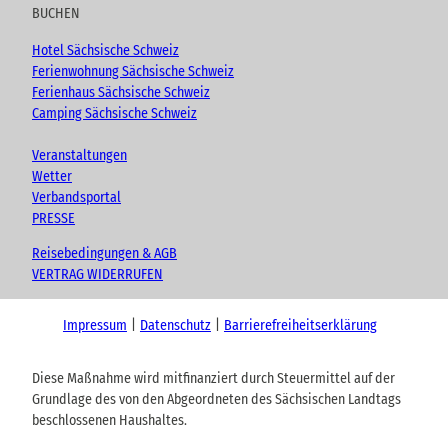
n
BUCHEN
f
r
Hotel Sächsische Schweiz
a
Ferienwohnung Sächsische Schweiz
g
Ferienhaus Sächsische Schweiz
e
Camping Sächsische Schweiz
.
Veranstaltungen
Wetter
Verbandsportal
PRESSE
Reisebedingungen & AGB
VERTRAG WIDERRUFEN
Impressum
Datenschutz
Barrierefreiheitserklärung
Diese Maßnahme wird mitfinanziert durch Steuermittel auf der
Grundlage des von den Abgeordneten des Sächsischen Landtags
beschlossenen Haushaltes.