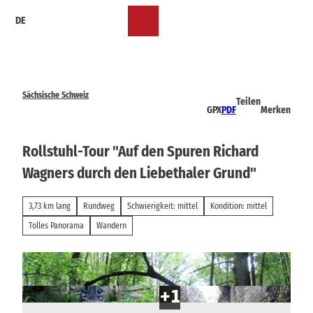
Z
DE
u
Merkzettel
Suche
Menü
m
I
n
h
a
Sächsische Schweiz
Teilen
l
GPX
PDF
Merken
t
Rollstuhl-Tour "Auf den Spuren Richard
Wagners durch den Liebethaler Grund"
3,73 km lang
Rundweg
Schwierigkeit: mittel
Kondition: mittel
Tolles Panorama
Wandern