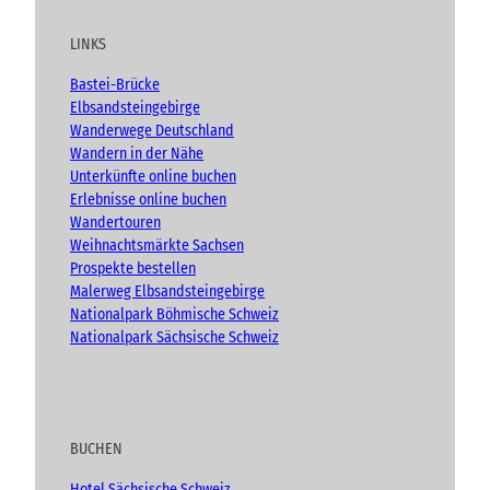
t
e
t
g
u
b
a
LINKS
b
o
g
e
o
r
Bastei-Brücke
k
a
Elbsandsteingebirge
m
Wanderwege Deutschland
Wandern in der Nähe
Unterkünfte online buchen
Erlebnisse online buchen
Wandertouren
Weihnachtsmärkte Sachsen
Prospekte bestellen
Malerweg Elbsandsteingebirge
Nationalpark Böhmische Schweiz
Nationalpark Sächsische Schweiz
BUCHEN
Hotel Sächsische Schweiz