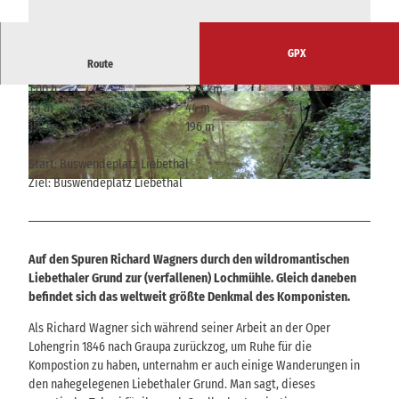
GPX
Route
1:00 h
3,73 km
© Veit Riffer, Tourismusverband Sächsische Sc
© Veit Riffer, Tourismusverband Sächsische Sc
44 m
44 m
hweiz
hweiz
153 m
196 m
43 m
Start: Buswendeplatz Liebethal
Ziel: Buswendeplatz Liebethal
© Veit Riffer, Tourismusverband Sächsische Schweiz
Auf den Spuren Richard Wagners durch den wildromantischen
Liebethaler Grund zur (verfallenen) Lochmühle. Gleich daneben
befindet sich das weltweit größte Denkmal des Komponisten.
Als Richard Wagner sich während seiner Arbeit an der Oper
Lohengrin 1846 nach Graupa zurückzog, um Ruhe für die
Kompostion zu haben, unternahm er auch einige Wanderungen in
den nahegelegenen Liebethaler Grund. Man sagt, dieses