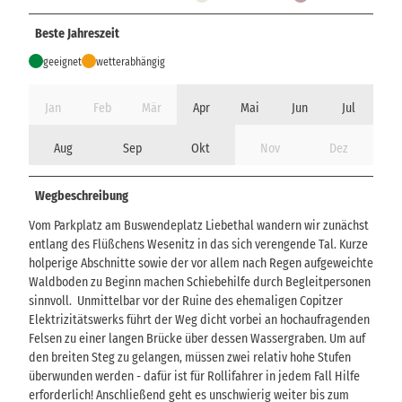
Beste Jahreszeit
geeignet
wetterabhängig
Jan
Feb
Mär
Apr
Mai
Jun
Jul
Aug
Sep
Okt
Nov
Dez
Wegbeschreibung
Vom Parkplatz am Buswendeplatz Liebethal wandern wir zunächst
entlang des Flüßchens Wesenitz in das sich verengende Tal. Kurze
holperige Abschnitte sowie der vor allem nach Regen aufgeweichte
Waldboden zu Beginn machen Schiebehilfe durch Begleitpersonen
sinnvoll. Unmittelbar vor der Ruine des ehemaligen Copitzer
Elektrizitätswerks führt der Weg dicht vorbei an hochaufragenden
Felsen zu einer langen Brücke über dessen Wassergraben. Um auf
den breiten Steg zu gelangen, müssen zwei relativ hohe Stufen
überwunden werden - dafür ist für Rollifahrer in jedem Fall Hilfe
erforderlich! Anschließend geht es unschwierig weiter bis zum