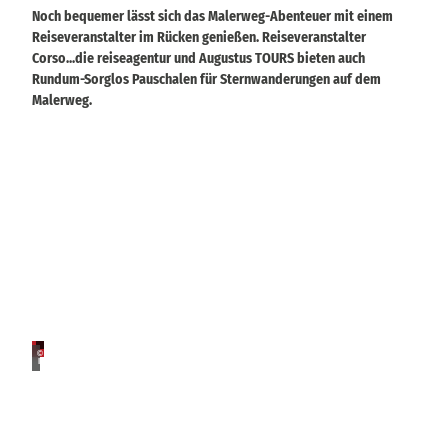
Noch bequemer lässt sich das Malerweg-Abenteuer mit einem
Reiseveranstalter im Rücken genießen. Reiseveranstalter
Corso...die reiseagentur und Augustus TOURS bieten auch
Rundum-Sorglos Pauschalen für Sternwanderungen auf dem
Malerweg.
S
t
e
6
N
r
ä
n
c
w
© Phi
AugustusTOURS
h
lipp Z
ieger
a
t
n
e
d
.
.
e