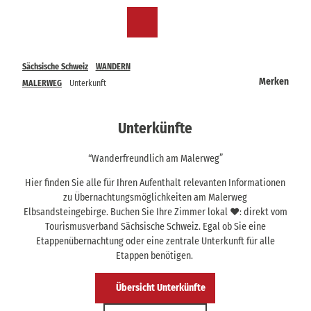
Z
u
DE
Merkzettel
Suche
Menü
m
I
n
Sächsische Schweiz
WANDERN
h
Merken
MALERWEG
Unterkunft
a
l
t
Unterkünfte
“Wanderfreundlich am Malerweg”
Hier finden Sie alle für Ihren Aufenthalt relevanten Informationen
zu Übernachtungsmöglichkeiten am Malerweg
Elbsandsteingebirge. Buchen Sie Ihre Zimmer lokal ❤️: direkt vom
Tourismusverband Sächsische Schweiz. Egal ob Sie eine
Etappenübernachtung oder eine zentrale Unterkunft für alle
Etappen benötigen.
Übersicht Unterkünfte