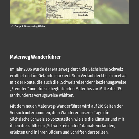
n
w
d
e
e
g
r
k
© Berg- & Naturverlag Rölke
a
r
t
e
n
u
Malerweg Wanderführer
n
d
Im Jahr 2006 wurde der Malerweg durch die Sächsische Schweiz
m
eröffnet und im Gelände markiert. Sein Verlauf deckt sich in etwa
e
mit der Route, die auch die „Schweizreisenden“ beziehungsweise
h
„Fremden“ und die sie begleitenden Maler bis zur Mitte des 19.
r
Jahrhunderts vorzugsweise wählten.
Mit dem neuen Malerweg-Wanderführer wird auf 216 Seiten der
Versuch unternommen, dem Wanderer unserer Tage die
Sächsische Schweiz so vorzustellen, wie sie die Künstler und mit
ihnen die zahllosen „Schweizreisenden“ damals vorfanden,
erlebten und in ihren Bildern und Schriften darstellten.