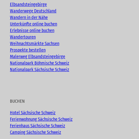
k
a
Elbsandsteingebirge
m
Wanderwege Deutschland
Wandern in der Nähe
Unterkünfte online buchen
Erlebnisse online buchen
Wandertouren
Weihnachtsmärkte Sachsen
Prospekte bestellen
Malerweg Elbsandsteingebirge
Nationalpark Böhmische Schweiz
Nationalpark Sächsische Schweiz
BUCHEN
Hotel Sächsische Schweiz
Ferienwohnung Sächsische Schweiz
Ferienhaus Sächsische Schweiz
Camping Sächsische Schweiz