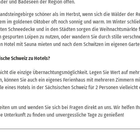
bäder und Badeseen der Region offen.
andsteingebirge schöner als im Herbst, wenn sich die Wälder der Re
llem im goldenen Oktober oft noch sonnig und warm. Im Winter schließ
hten Schneedecke und in den Städten sorgen die Weihnachtsmärkte 
en gespurten Loipen zu nutzen, oder wandern Sie durch stille verschn
in Hotel mit Sauna mieten und nach dem Schwitzen im eigenen Garte
ische Schweiz zu Hotels?
icht die einzige Übernachtungsmöglichkeit. Legen Sie Wert auf mehr 
, können Sie auch ein eigenes Ferienhaus mit mehreren Zimmern miet
e eines Hotels in der Sächsischen Schweiz für 2 Personen vielleicht
eiten um und wenden Sie sich bei Fragen direkt an uns. Wir helfen Ih
e Unterkunft zu finden und unvergessliche Tage zu genießen!