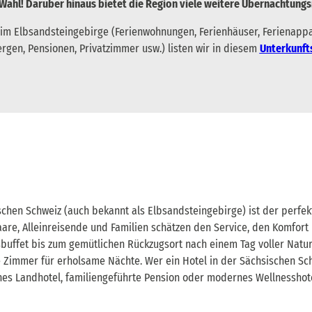
 Wahl! Darüber hinaus bietet die Region viele weitere Übernachtung
 im Elbsandsteingebirge (Ferienwohnungen, Ferienhäuser, Ferienap
gen, Pensionen, Privatzimmer usw.) listen wir in diesem
Unterkunft
schen Schweiz (auch bekannt als Elbsandsteingebirge) ist der perfe
are, Alleinreisende und Familien schätzen den Service, den Komfort
sbuffet bis zum gemütlichen Rückzugsort nach einem Tag voller Natu
immer für erholsame Nächte. Wer ein Hotel in der Sächsischen Schwe
es Landhotel, familiengeführte Pension oder modernes Wellnesshote