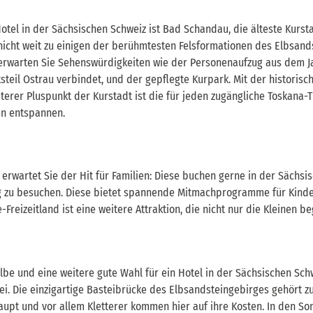
Hotel in der Sächsischen Schweiz ist Bad Schandau, die älteste Kurst
 nicht weit zu einigen der berühmtesten Felsformationen des Elbsand
 erwarten Sie Sehenswürdigkeiten wie der Personenaufzug aus dem Ja
teil Ostrau verbindet, und der gepflegte Kurpark. Mit der historisch
iterer Pluspunkt der Kurstadt ist die für jeden zugängliche Toskana-
n entspannen.
erwartet Sie der Hit für Familien: Diese buchen gerne in der Sächsis
zu besuchen. Diese bietet spannende Mitmachprogramme für Kinder 
Freizeitland ist eine weitere Attraktion, die nicht nur die Kleinen be
Elbe und eine weitere gute Wahl für ein Hotel in der Sächsischen Sc
i. Die einzigartige Basteibrücke des Elbsandsteingebirges gehört 
upt und vor allem Kletterer kommen hier auf ihre Kosten. In den 