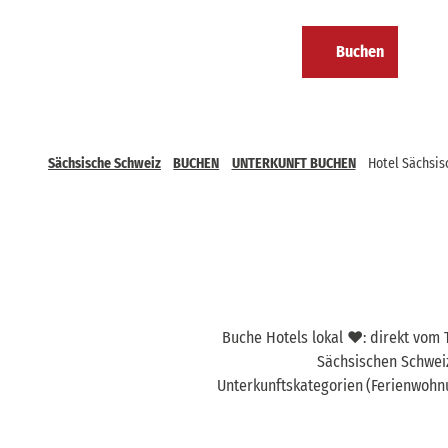
Z
u
DE
Buchen
m
Kalender
Merkzettel
Suche
Menü
I
n
h
a
Sächsische Schweiz
BUCHEN
UNTERKUNFT BUCHEN
Hotel Sächsis
l
t
Buche Hotels lokal ❤️: direkt vom
Sächsischen Schwei
Unterkunftskategorien
(Ferienwohnu