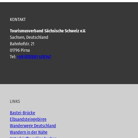
KONTAKT
Tourismusverband Sächsische Schweiz e.V.
Sachsen, Deutschland
Bahnhofstr. 21
01796 Pirna
Tel:
+49 (0)3501 470147
Y
F
I
B
o
a
n
l
u
c
s
o
t
e
t
g
u
b
a
LINKS
b
o
g
e
o
r
Bastei-Brücke
k
a
Elbsandsteingebirge
m
Wanderwege Deutschland
Wandern in der Nähe