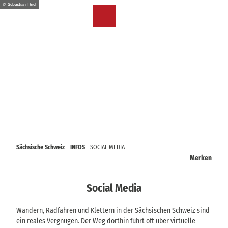
Z
© Sebastian Thiel
u
DE
Merkzettel
Suche
Menü
m
I
n
h
a
l
t
Sächsische Schweiz
INFOS
SOCIAL MEDIA
Merken
Social Media
Wandern, Radfahren und Klettern in der Sächsischen Schweiz sind
ein reales Vergnügen. Der Weg dorthin führt oft über virtuelle