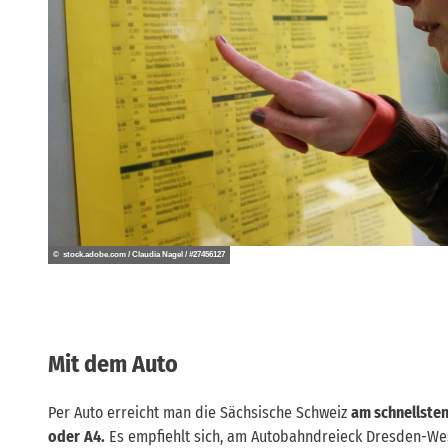
n
© stock.adobe.com / Claudia Nagel / #27456127
Mit dem Auto
Per Auto erreicht man die Sächsische Schweiz
am schnellste
oder
A4.
Es empfiehlt sich, am Autobahndreieck Dresden-West