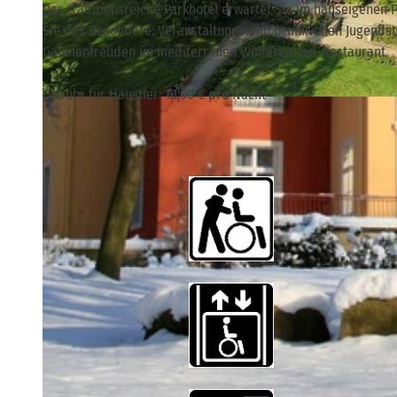
Das traditionsreiche Parkhotel erwartet Sie im hauseigenen
Sie das Besondere: Veranstaltungen im prunkvollen Jugendsti
Gaumenfreuden im mediterranen Wintergarten-Restaurant.
Gebühr für Haustier: 18,00 € pro Nacht
© Pura Hotels GmbH, Ralf Thiele, Pura Hotels GmbH |
CC-BY-SA