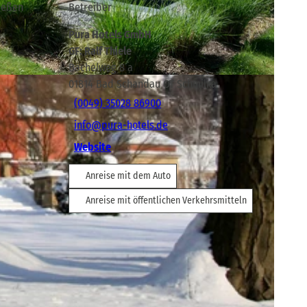
ießen
Betreiber
Pura Hotels GmbH
GF: Ralf Thiele
Bächelweg 8 a
01814
Bad Schandau OT Schmilka
(0049) 35028 86900
info@pura-hotels.de
Website
Anreise mit dem Auto
Anreise mit öffentlichen Verkehrsmitteln