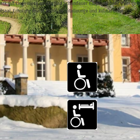
 Park mit Liegewiese an der Bad Schandauer Elbpromenade. Hier gen
lsaal, Erholung in der Wohlfühl-Vitallounge und kulinarische
© Pura Hotels GmbH, M. Gawlik |
CC-BY-SA