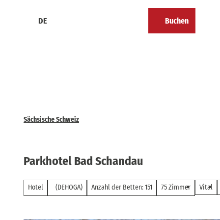
Z
u
DE
Buchen
Kalender
Merkzettel
Suche
Menü
m
I
n
h
a
l
t
Sächsische Schweiz
Parkhotel Bad Schandau
Hotel
(DEHOGA)
Anzahl der Betten: 151
75 Zimmer
Vital