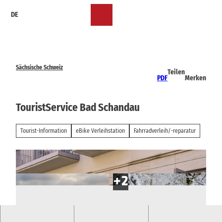
Z
DE
u
Merkzettel
Suche
Menü
m
I
n
h
a
Sächsische Schweiz
Teilen
l
PDF
Merken
t
TouristService Bad Schandau
Tourist-Information
eBike Verleihstation
Fahrradverleih/-reparatur