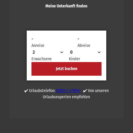
Meine Unterkunft finden
-
-
Anreise
Abreise
Erwachsene
Kinder
Jetzt buchen
✔️ Urlaubstelefon:
03501 / 470147
✔️ Von unseren
Urlaubsexperten empfohlen