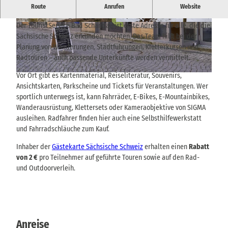
Zentrale Anlaufstelle Informationen, Buchungen und
Route
Anrufen
Website
Wanderausrüstung – direkt am Marktplatz in Bad Schandau.
Der TouristService Bad Schandau ist erste Adresse für alle, die die
© THIEL Public Relations, Sebastian Thiel |
© via
www.saechsische-schweiz.de
, Simon Mich
CC-BY-SA
alowicz |
CC-BY-SA
Sächsische Schweiz erkunden möchten. Das Team hilft bei der
Planung von Wanderungen, Stadtführungen, Kletterkursen und
Radtouren – auch passende Unterkünfte werden vermittelt.
Vor Ort gibt es Kartenmaterial, Reiseliteratur, Souvenirs,
© via
www.saechsische-schweiz.de
, Yvonne Brückner |
CC-BY-SA
Ansichtskarten, Parkscheine und Tickets für Veranstaltungen. Wer
sportlich unterwegs ist, kann Fahrräder, E-Bikes, E-Mountainbikes,
Wanderausrüstung, Klettersets oder Kameraobjektive von SIGMA
ausleihen. Radfahrer finden hier auch eine Selbsthilfewerkstatt
und Fahrradschläuche zum Kauf.
Inhaber der
Gästekarte Sächsische Schweiz
erhalten einen
Rabatt
von 2 €
pro Teilnehmer auf geführte Touren sowie auf den Rad-
und Outdoorverleih.
Anreise