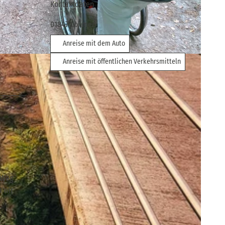
Kontaktdaten
01847
Lohmen
Anreise mit dem Auto
Anreise mit öffentlichen Verkehrsmitteln
 Weg
n wir