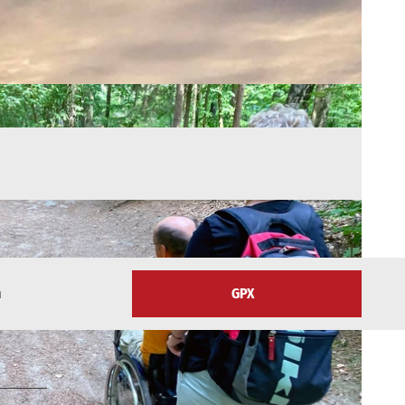
n
GPX