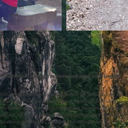
2,89 km
52 m
321 m
© Veit Riffer, Tourismusverband Sächsische Schweiz
der Sächsischen Schweiz in Verbindung mit einem etwas längeren
zes an der Bastei wandern wir zunächste die Straße, auf der wir
testellte links ein breiter Waldweg zum Steinernen Tisch ab. Diesem
einen breiten Wanderweg in Richtung Bastei. An einem Kiosk erreiche
teihotel. Wir passieren einen ersten Aussichtspunkt in Richtung
tsbalkon zum Wehlgrund vorbei leicht abwärts zur Aussicht.