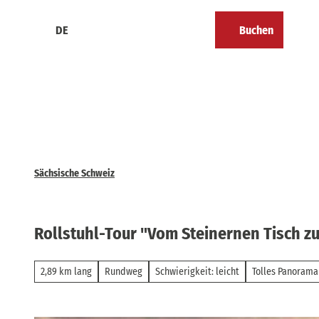
Z
u
DE
Buchen
Kalender
Merkzettel
Suche
Menü
m
I
n
h
a
l
t
Sächsische Schweiz
Rollstuhl-Tour "Vom Steinernen Tisch zu
2,89 km lang
Rundweg
Schwierigkeit: leicht
Tolles Panorama