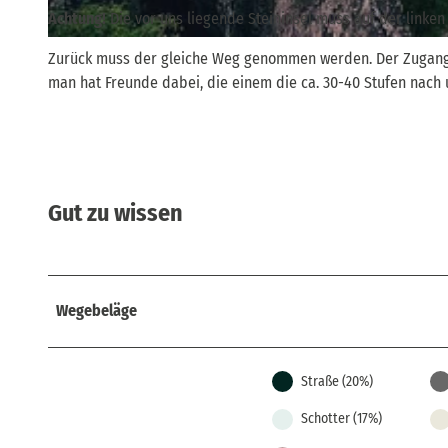
Achtung!
Die vor uns liegende Steininsel muss auf der linken
© Kay Stübner, Tourismusverband Sächsische Schweiz |
CC-BY
Zurück muss der gleiche Weg genommen werden. Der Zugang zu
man hat Freunde dabei, die einem die ca. 30-40 Stufen nach 
Gut zu wissen
Wegebeläge
Straße (20%)
Schotter (17%)