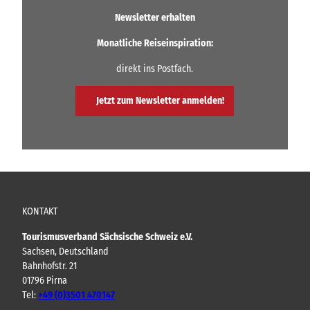
e
Newsletter erhalten
n
Monatliche Reiseinspiration:
direkt ins Postfach.
Jetzt zum Newsletter anmelden!
KONTAKT
Tourismusverband Sächsische Schweiz e.V.
Sachsen, Deutschland
Bahnhofstr. 21
01796 Pirna
Tel:
+49 (0)3501 470147