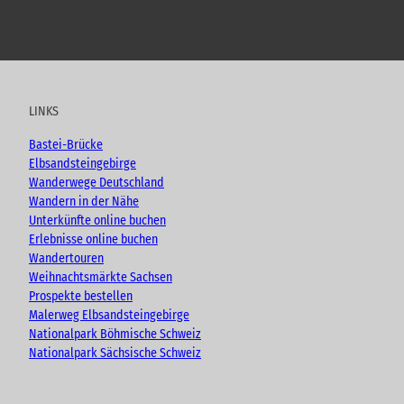
Y
F
I
B
o
a
n
l
u
c
s
o
t
e
t
g
u
b
a
LINKS
b
o
g
e
o
r
Bastei-Brücke
k
a
Elbsandsteingebirge
m
Wanderwege Deutschland
Wandern in der Nähe
Unterkünfte online buchen
Erlebnisse online buchen
Wandertouren
Weihnachtsmärkte Sachsen
Prospekte bestellen
Malerweg Elbsandsteingebirge
Nationalpark Böhmische Schweiz
Nationalpark Sächsische Schweiz