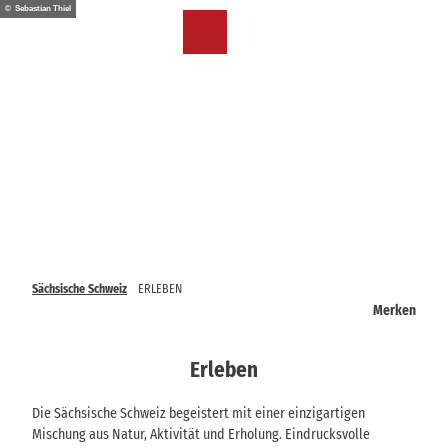
Z
© Sebastian Thiel
u
DE
Merkzettel
Suche
Menü
m
I
n
h
a
l
t
Sächsische Schweiz
ERLEBEN
Merken
Erleben
Die Sächsische Schweiz begeistert mit einer einzigartigen
Mischung aus Natur, Aktivität und Erholung. Eindrucksvolle