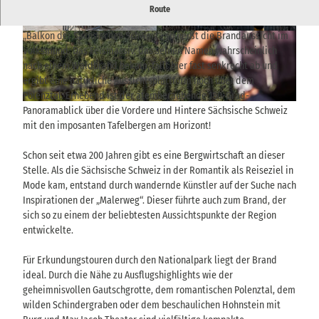
Panorama-Aussicht vom Felsplateau namens Brand bei
Route
Hohnstein – klare Sicht auf Tafelberge und weite Landschaft.
„Balkon der Sächsischen Schweiz“, so heißt die Brandaussicht im
© via
www.saechsische-schweiz.de
, Florian Tryk
© TVSSW, Sebastian Thiel |
CC-BY-SA
owski |
CC-BY-SA
Volksmund. Das Felsmassiv, das seinen Namen wahrscheinlich
nach einem Waldbrand bekam, fällt hier fast senkrecht ab und
ergibt eine natürliche Aussichtsplattform hoch über dem
Polenztal. Erhebend ist der atemberaubende 180-Grad-
© THIEL Public Relations, Sebastian Thiel |
CC-BY-SA
Panoramablick über die Vordere und Hintere Sächsische Schweiz
mit den imposanten Tafelbergen am Horizont!
Schon seit etwa 200 Jahren gibt es eine Bergwirtschaft an dieser
Stelle. Als die Sächsische Schweiz in der Romantik als Reiseziel in
Mode kam, entstand durch wandernde Künstler auf der Suche nach
Inspirationen der „Malerweg“. Dieser führte auch zum Brand, der
sich so zu einem der beliebtesten Aussichtspunkte der Region
entwickelte.
Für Erkundungstouren durch den Nationalpark liegt der Brand
ideal. Durch die Nähe zu Ausflugshighlights wie der
geheimnisvollen Gautschgrotte, dem romantischen Polenztal, dem
wilden Schindergraben oder dem beschaulichen Hohnstein mit