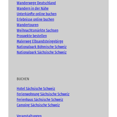
m
Wanderwege Deutschland
d
Wandern in der Nähe
v
Unterkünfte online buchen
e
n
Erlebnisse online buchen
t
Wandertouren
)
Weihnachtsmärkte Sachsen
Prospekte bestellen
Malerweg Elbsandsteingebirge
Nationalpark Böhmische Schweiz
Nationalpark Sächsische Schweiz
BUCHEN
Hotel Sächsische Schweiz
Ferienwohnung Sächsische Schweiz
Ferienhaus Sächsische Schweiz
Camping Sächsische Schweiz
Veranstaltungen