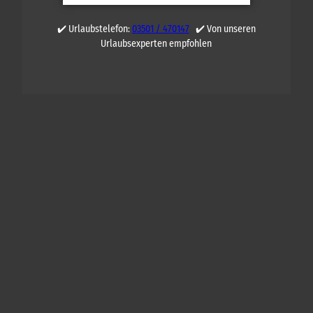
✔️ Urlaubstelefon:
03501 / 470147
✔️ Von unseren
Urlaubsexperten empfohlen
Q
U