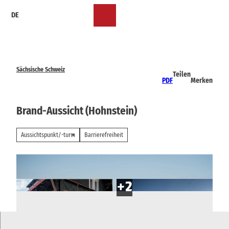
Z
DE
u
Merkzettel
Suche
Menü
m
I
n
h
a
Sächsische Schweiz
Teilen
l
PDF
Merken
t
Brand-Aussicht (Hohnstein)
Aussichtspunkt/-turm
Barrierefreiheit