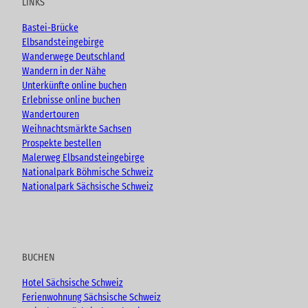
LINKS
b
o
g
e
o
r
Bastei-Brücke
k
a
Elbsandsteingebirge
m
Wanderwege Deutschland
Wandern in der Nähe
Unterkünfte online buchen
Erlebnisse online buchen
Wandertouren
Weihnachtsmärkte Sachsen
Prospekte bestellen
Malerweg Elbsandsteingebirge
Nationalpark Böhmische Schweiz
Nationalpark Sächsische Schweiz
BUCHEN
Hotel Sächsische Schweiz
Ferienwohnung Sächsische Schweiz