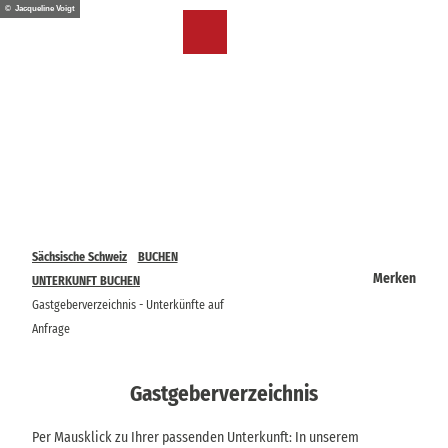
Z
© Jacqueline Voigt
u
DE
Merkzettel
Suche
Menü
m
I
n
h
a
l
t
Sächsische Schweiz
BUCHEN
Merken
UNTERKUNFT BUCHEN
Gastgeberverzeichnis - Unterkünfte auf
Anfrage
Gastgeberverzeichnis
Per Mausklick zu Ihrer passenden Unterkunft: In unserem