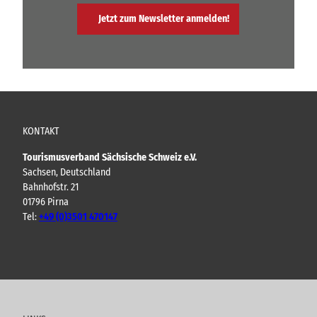
Jetzt zum Newsletter anmelden!
KONTAKT
Tourismusverband Sächsische Schweiz e.V.
Sachsen, Deutschland
Bahnhofstr. 21
01796 Pirna
Tel:
+49 (0)3501 470147
Y
F
I
B
o
a
n
l
u
c
s
o
t
e
t
g
u
b
a