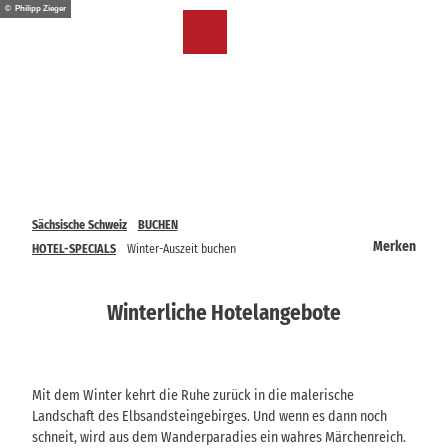
Z
© Philipp Zieger
u
DE
Merkzettel
Suche
Menü
m
I
n
h
a
l
t
Sächsische Schweiz
BUCHEN
Merken
HOTEL-SPECIALS
Winter-Auszeit buchen
Winterliche Hotelangebote
Mit dem Winter kehrt die Ruhe zurück in die malerische
Landschaft des Elbsandsteingebirges. Und wenn es dann noch
schneit, wird aus dem Wanderparadies ein wahres Märchenreich.