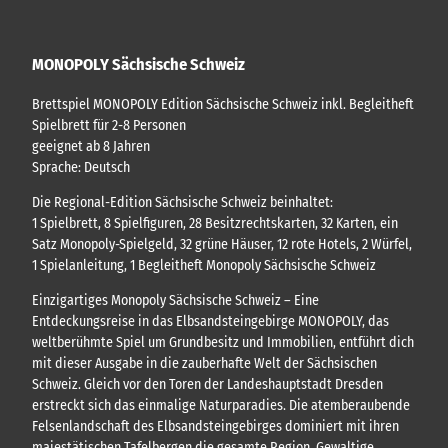
MONOPOLY Sächsische Schweiz
Brettspiel MONOPOLY Edition Sächsische Schweiz inkl. Begleitheft
Spielbrett für 2-8 Personen
geeignet ab 8 Jahren
Sprache: Deutsch
Die Regional-Edition Sächsische Schweiz beinhaltet:
1 Spielbrett, 8 Spielfiguren, 28 Besitzrechtskarten, 32 Karten, ein
Satz Monopoly-Spielgeld, 32 grüne Häuser, 12 rote Hotels, 2 Würfel,
1 Spielanleitung, 1 Begleitheft Monopoly Sächsische Schweiz
Einzigartiges Monopoly Sächsische Schweiz – Eine
Entdeckungsreise in das Elbsandsteingebirge MONOPOLY, das
weltberühmte Spiel um Grundbesitz und Immobilien, entführt dich
mit dieser Ausgabe in die zauberhafte Welt der Sächsischen
Schweiz. Gleich vor den Toren der Landeshauptstadt Dresden
erstreckt sich das einmalige Naturparadies. Die atemberaubende
Felsenlandschaft des Elbsandsteingebirges dominiert mit ihren
majestätischen Tafelbergen die gesamte Region. Gewaltige