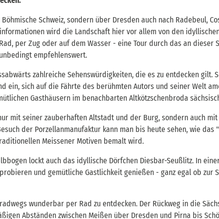
ecken.
ie Böhmische Schweiz, sondern über Dresden auch nach Radebeul, Co
einformationen wird die Landschaft hier vor allem von den idyllisc
ad, per Zug oder auf dem Wasser - eine Tour durch das an dieser St
 unbedingt empfehlenswert.
ussabwärts zahlreiche Sehenswürdigkeiten, die es zu entdecken gilt. 
and ein, sich auf die Fährte des berühmten Autors und seiner Welt a
mütlichen Gasthäusern im benachbarten Altkötzschenbroda sächsis
ur mit seiner zauberhaften Altstadt und der Burg, sondern auch mit 
Besuch der Porzellanmanufaktur kann man bis heute sehen, wie das "
raditionellen Meissener Motiven bemalt wird.
ogen lockt auch das idyllische Dörfchen Diesbar-Seußlitz. In einer
probieren und gemütliche Gastlichkeit genießen - ganz egal ob zur S
beradwegs wunderbar per Rad zu entdecken. Der Rückweg in die Säc
lmäßigen Abständen zwischen Meißen über Dresden und Pirna bis Schö