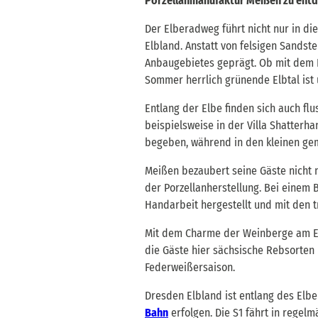
Porzellanmanufaktur Meißen zu entd
Der Elberadweg führt nicht nur in d
Elbland. Anstatt von felsigen Sandst
Anbaugebietes geprägt. Ob mit dem R
Sommer herrlich grünende Elbtal ist
Entlang der Elbe finden sich auch fl
beispielsweise in der Villa Shatterh
begeben, während in den kleinen ge
Meißen bezaubert seine Gäste nicht n
der Porzellanherstellung. Bei einem 
Handarbeit hergestellt und mit den t
Mit dem Charme der Weinberge am Elbb
die Gäste hier sächsische Rebsorten 
Federweißersaison.
Dresden Elbland ist entlang des El
Bahn
erfolgen. Die S1 fährt in rege