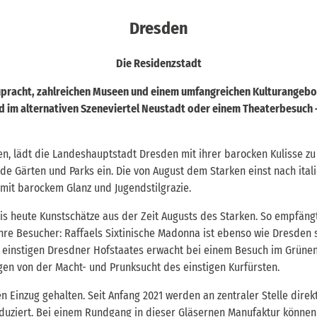
Dresden
Die Residenzstadt
pracht, zahlreichen Museen und einem umfangreichen Kulturangebo
im alternativen Szeneviertel Neustadt oder einem Theaterbesuch – d
n, lädt die Landeshauptstadt Dresden mit ihrer barocken Kulisse z
 Gärten und Parks ein. Die von August dem Starken einst nach itali
mit barockem Glanz und Jugendstilgrazie.
s heute Kunstschätze aus der Zeit Augusts des Starken. So empfäng
ihre Besucher: Raffaels Sixtinische Madonna ist ebenso wie Dresden
 einstigen Dresdner Hofstaates erwacht bei einem Besuch im Grüne
ugen von der Macht- und Prunksucht des einstigen Kurfürsten.
 Einzug gehalten. Seit Anfang 2021 werden an zentraler Stelle dire
roduziert. Bei einem Rundgang in dieser Gläsernen Manufaktur könne