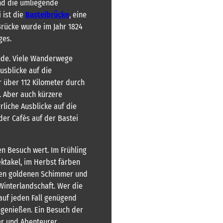
nd die umliegende
 ist die
Basteibrücke
, eine
Brücke wurde im Jahr 1824
ges.
unde. Viele Wanderwege
usblicke auf die
 über 112 Kilometer durch
. Aber auch kürzere
liche Ausblicke auf die
der Cafés auf der Bastei
en Besuch wert. Im Frühling
ktakel, im Herbst färben
inen goldenen Schimmer und
Winterlandschaft. Wer die
auf jeden Fall genügend
 genießen. Ein Besuch der
er und Abenteurer.