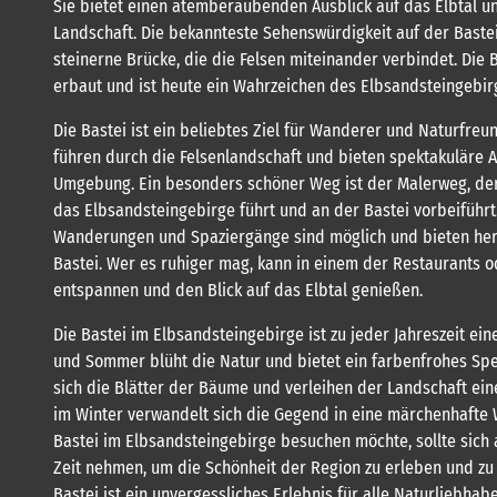
Sie bietet einen atemberaubenden Ausblick auf das Elbtal u
Landschaft. Die bekannteste Sehenswürdigkeit auf der Bastei
steinerne Brücke, die die Felsen miteinander verbindet. Die 
erbaut und ist heute ein Wahrzeichen des Elbsandsteingebir
Die Bastei ist ein beliebtes Ziel für Wanderer und Naturfre
führen durch die Felsenlandschaft und bieten spektakuläre A
Umgebung. Ein besonders schöner Weg ist der Malerweg, der
das Elbsandsteingebirge führt und an der Bastei vorbeiführt
Wanderungen und Spaziergänge sind möglich und bieten herr
Bastei. Wer es ruhiger mag, kann in einem der Restaurants o
entspannen und den Blick auf das Elbtal genießen.
Die Bastei im Elbsandsteingebirge ist zu jeder Jahreszeit ein
und Sommer blüht die Natur und bietet ein farbenfrohes Spe
sich die Blätter der Bäume und verleihen der Landschaft e
im Winter verwandelt sich die Gegend in eine märchenhafte 
Bastei im Elbsandsteingebirge besuchen möchte, sollte sich 
Zeit nehmen, um die Schönheit der Region zu erleben und zu
Bastei ist ein unvergessliches Erlebnis für alle Naturliebhab