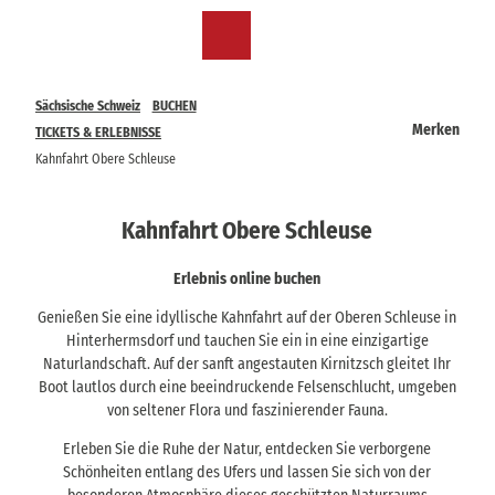
Z
u
DE
Merkzettel
Suche
Menü
m
I
n
Sächsische Schweiz
BUCHEN
h
Merken
TICKETS & ERLEBNISSE
a
Kahnfahrt Obere Schleuse
l
t
Kahnfahrt Obere Schleuse
Erlebnis online buchen
Genießen Sie eine idyllische Kahnfahrt auf der Oberen Schleuse in
Hinterhermsdorf und tauchen Sie ein in eine einzigartige
Naturlandschaft. Auf der sanft angestauten Kirnitzsch gleitet Ihr
Boot lautlos durch eine beeindruckende Felsenschlucht, umgeben
von seltener Flora und faszinierender Fauna.
Erleben Sie die Ruhe der Natur, entdecken Sie verborgene
Schönheiten entlang des Ufers und lassen Sie sich von der