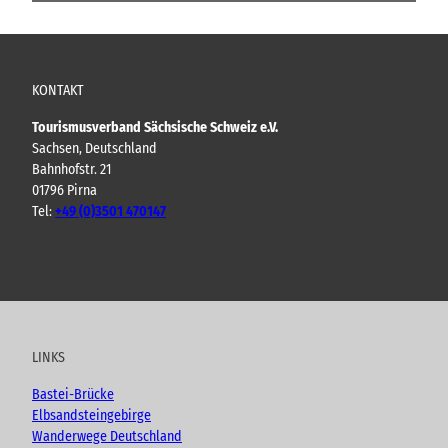
KONTAKT
Tourismusverband Sächsische Schweiz e.V.
Sachsen, Deutschland
Bahnhofstr. 21
01796 Pirna
Tel:
+49 (0)3501 470147
Y
F
I
B
o
a
n
l
u
c
s
o
t
e
t
g
u
b
a
LINKS
b
o
g
e
o
r
Bastei-Brücke
k
a
Elbsandsteingebirge
m
Wanderwege Deutschland