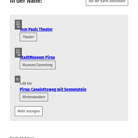
In der Nähe:
Auf der Karte anschauen
CC-
BY-
NC
Tom Pauls Theater
Theater
CC-
BY-
SA
StadtMuseum Pirna
Museum/Sammlung
©
4,66 km
Pirna: Canalettoweg mit Sonnenstein
Winterwandern
Mehr anzeigen