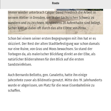
Altes Elbtor in Pirna - ein Inspirationsort von Caspar David
Route
Friedrich
Immer wieder unterbrach Caspar David Friedrich die Arbeit in
© via
www.saechsische-schweiz.de
, Gemäldegal
© via
www.saechsische-schweiz.de
, Sarah Haut
erie Alte Meister, Staatliche Kunstsammlungen
|
CC-BY-SA
Dresden, Foto: SKD I Elke Estel, Hans-Peter Klu
seinem Atelier in Dresden, um in der Sächsischen Schweiz zu
t |
CC-BY-ND
wandern und zu zeichnen. Mindestens 20 Aufenthalte sind belegt.
Sicher kam er dabei oft durch das alte Elbtor von Pirna.
© via
www.saechsische-schweiz.de
, Hamburger Kunsthalle, bpk, Foto: Christoph Irrgang |
Schon bei einem seiner ersten Begegnungen mit ihm hat er es
CC-BY-ND
skizziert. Der Rest der alten Stadtbefestigung war schon damals
nur eine Ruine, von Gras und Moos bewachsen. So stand der
Torbogen da, als malerischer Blickfang direkt an der Elbe, als
natürlicher Bilderrahmen für den Blick auf die ersten
Sandsteinfelsen.
Auch Bernardo Bellotto, gen. Canaletto, hatte ihn einige
Jahrzehnte zuvor als Bildmotiv genutzt. Mitte des 19. Jahrhunderts
wurde er abgerissen, um Platz für die neue Eisenbahnlinie zu
schaffen.