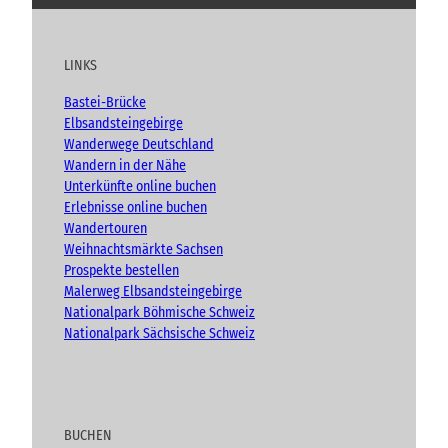
i
u
c
s
o
“
c
t
e
t
g
h
u
b
a
t
LINKS
b
o
g
e
e
o
r
n
Bastei-Brücke
(
k
a
Elbsandsteingebirge
A
m
Wanderwege Deutschland
d
Wandern in der Nähe
v
Unterkünfte online buchen
e
n
Erlebnisse online buchen
t
Wandertouren
)
Weihnachtsmärkte Sachsen
Prospekte bestellen
Malerweg Elbsandsteingebirge
Nationalpark Böhmische Schweiz
Nationalpark Sächsische Schweiz
BUCHEN