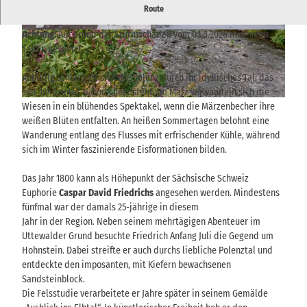
Eines der schönsten Täler zum Wandern im Nationalpark
Route
Sächsischen Schweiz ganz ohne Höhenmeter.
Achtung:
Auf Grund der Sturmschäden vom 03.8.2026 in einigen
© via
www.saechsische-schweiz.de
, Hans Finear
© via
www.saechsische-schweiz.de
, Hans Finear
t |
CC-BY-SA
t |
CC-BY-SA
Teilen gesperrt.
Anmutig schlängelt sich die Polenz durch ihr idyllisches Tal, das
seit 1940 unter Naturschutz steht. Im März verwandeln sich die
© via
www.saechsische-schweiz.de
, Yvonne Brückner |
CC-BY-SA
Wiesen in ein blühendes Spektakel, wenn die Märzenbecher ihre
weißen Blüten entfalten. An heißen Sommertagen belohnt eine
Wanderung entlang des Flusses mit erfrischender Kühle, während
sich im Winter faszinierende Eisformationen bilden.
Das Jahr 1800 kann als Höhepunkt der Sächsische Schweiz
Euphorie
Caspar David Friedrichs
angesehen werden. Mindestens
fünfmal war der damals 25-jährige in diesem
Jahr in der Region. Neben seinem mehrtägigen Abenteuer im
Uttewalder Grund besuchte Friedrich Anfang Juli die Gegend um
Hohnstein. Dabei streifte er auch durchs liebliche Polenztal und
entdeckte den imposanten, mit Kiefern bewachsenen
Sandsteinblock.
Die Felsstudie verarbeitete er Jahre später in seinem Gemälde