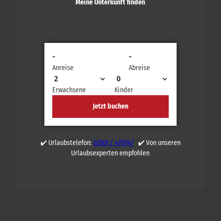
Meine Unterkunft finden
-
-
Anreise
Abreise
Erwachsene
Kinder
Jetzt buchen
✔️ Urlaubstelefon:
03501 / 470147
✔️ Von unseren
Urlaubsexperten empfohlen