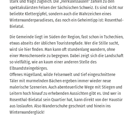
stark und fragil zugleich. Die „Herkulessäulen“ zählen zu den
spektakulärsten Felsen der Sächsischen Schweiz. Es sind nicht nur
beliebte Klettergipfel, sondern auch die Wahrzeichen eines
Winterwanderparadieses, das noch ein Geheimtipp ist: Rosenthal-
Bielatal.
Die Gemeinde liegt im Süden der Region, fast schon in Tschechien,
etwas abseits der üblichen Touristenpfade. Wer die Stille sucht,
wird sie hier finden. Man kann oft stundenlang wandern, ohne
einer Menschenseele zu begegnen. Dabei zeigt sich die Landschaft
so vielfältig, wie an kaum einer anderen Stelle des
Elbsandsteingebirges.
Offenes Hügelland, wilde Felsenwelt und tief eingeschnittene
Täler mit murmelnden Bächen ergeben immer wieder neue
malerische Szenerien. Auch abenteuerliche Wege mit Stiegen und
Leitern hoch hinauf zu erhebenden Aussichten gibt es. Und wer in
Rosenthal-Bielatal sein Quartier hat, kann direkt von der Haustür
aus loslaufen. Also Wanderschuhe geschnürt und hinein ins
Winterwanderglück!