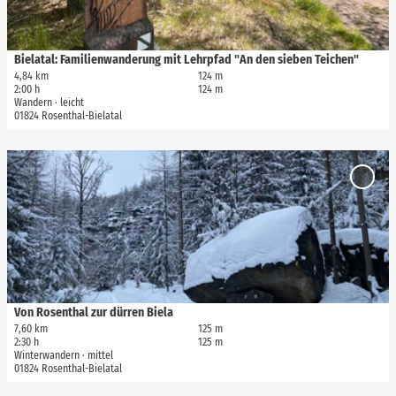
Merkli
hinzuf
s
e
i
Bielatal: Familienwanderung mit Lehrpfad "An den sieben Teichen"
Madlen Rogge, Tourismusverband Sächsische Schweiz |
CC-BY-SA
t
4,84 km
124 m
2:00 h
124 m
e
Wandern · leicht
'
01824 Rosenthal-Bielatal
B
i
D
e
e
'Von
l
t
Rosen
a
zur dü
a
t
Biela' 
i
Merkli
a
l
hinzuf
l
s
:
e
F
i
Von Rosenthal zur dürren Biela
© Nicole Hesse, Tourismusverband Sächsische Schweiz
a
t
7,60 km
125 m
m
2:30 h
125 m
e
i
Winterwandern · mittel
'
01824 Rosenthal-Bielatal
l
V
i