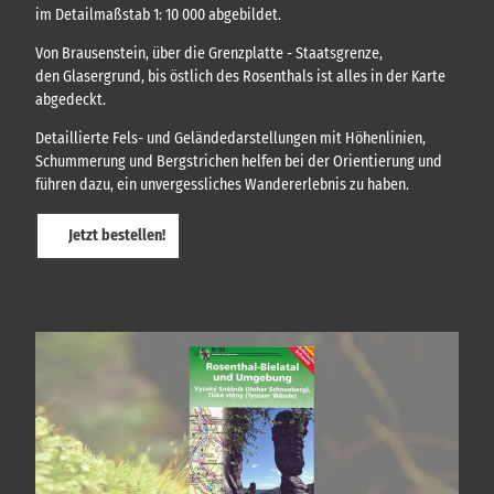
f
im Detailmaßstab 1: 10 000 abgebildet.
p
n
l
Von Brausenstein, über die Grenzplatte - Staatsgrenze,
e
a
den Glasergrund, bis östlich des Rosenthals ist alles in der Karte
n
t
abgedeckt.
t
e
Detaillierte Fels- und Geländedarstellungen mit Höhenlinien,
'
Schummerung und Bergstrichen helfen bei der Orientierung und
ö
führen dazu, ein unvergessliches Wandererlebnis zu haben.
f
f
Jetzt bestellen!
n
e
n