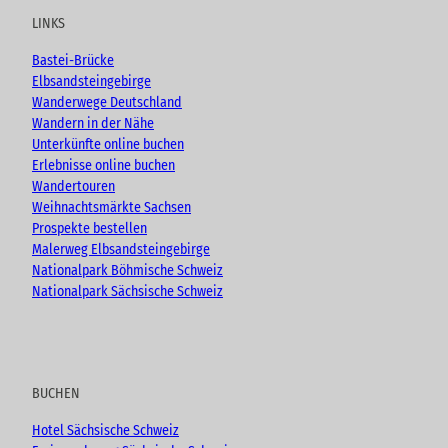
u
b
a
LINKS
b
o
g
e
o
r
Bastei-Brücke
k
a
Elbsandsteingebirge
m
Wanderwege Deutschland
Wandern in der Nähe
Unterkünfte online buchen
Erlebnisse online buchen
Wandertouren
Weihnachtsmärkte Sachsen
Prospekte bestellen
Malerweg Elbsandsteingebirge
Nationalpark Böhmische Schweiz
Nationalpark Sächsische Schweiz
BUCHEN
Hotel Sächsische Schweiz