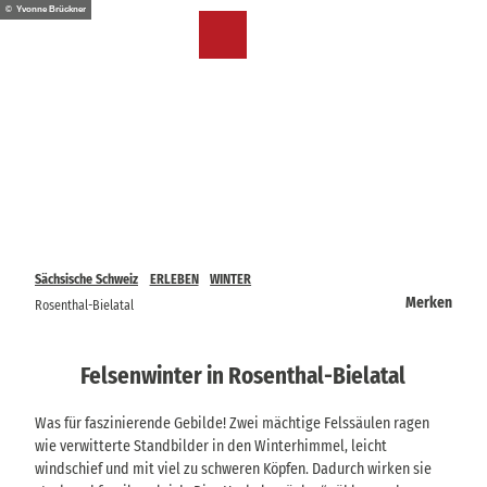
Z
© Yvonne Brückner
u
DE
Merkzettel
Suche
Menü
m
I
n
h
a
l
t
Sächsische Schweiz
ERLEBEN
WINTER
Merken
Rosenthal-Bielatal
Felsenwinter in Rosenthal-Bielatal
Was für faszinierende Gebilde! Zwei mächtige Felssäulen ragen
wie verwitterte Standbilder in den Winterhimmel, leicht
windschief und mit viel zu schweren Köpfen. Dadurch wirken sie