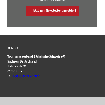
Jetzt zum Newsletter anmelden!
KONTAKT
Tourismusverband Sächsische Schweiz e.V.
Sachsen, Deutschland
Bahnhofstr. 21
01796 Pirna
Tel:
+49 (0)3501 470147
Y
F
I
B
o
a
n
l
u
c
s
o
t
e
t
g