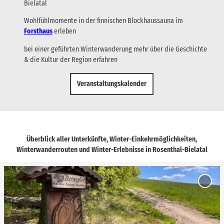
Bielatal
Wohlfühlmomente in der finnischen Blockhaussauna im
Forsthaus
erleben
bei einer geführten Winterwanderung mehr über die Geschichte
& die Kultur der Region erfahren
Veranstaltungskalender
Überblick aller Unterkünfte, Winter-Einkehrmöglichkeiten,
Winterwanderrouten und Winter-Erlebnisse in Rosenthal-Bielatal
D
e
'Bielat
t
Famil
mit Le
a
den si
i
Teiche
l