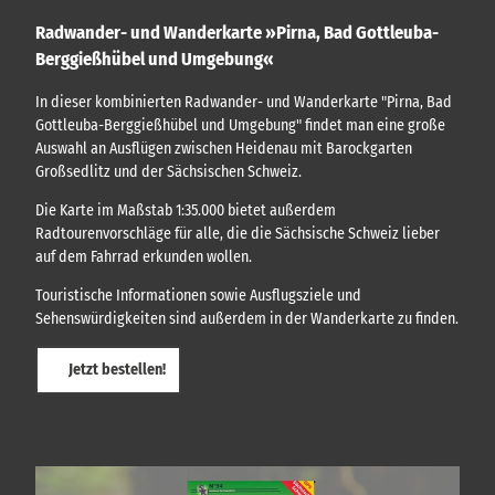
p
t
Radwander- und Wanderkarte »Pirna, Bad Gottleuba-
e
t
r
Berggießhübel und Umgebung«
e
r
'
e
In dieser kombinierten Radwander- und Wanderkarte "Pirna, Bad
ö
B
Gottleuba-Berggießhübel und Umgebung" findet man eine große
f
a
Auswahl an Ausflügen zwischen Heidenau mit Barockgarten
f
d
Großsedlitz und der Sächsischen Schweiz.
n
G
e
Die Karte im Maßstab 1:35.000 bietet außerdem
o
n
Radtourenvorschläge für alle, die die Sächsische Schweiz lieber
t
auf dem Fahrrad erkunden wollen.
t
l
Touristische Informationen sowie Ausflugsziele und
e
Sehenswürdigkeiten sind außerdem in der Wanderkarte zu finden.
u
b
Jetzt bestellen!
a
'
ö
f
f