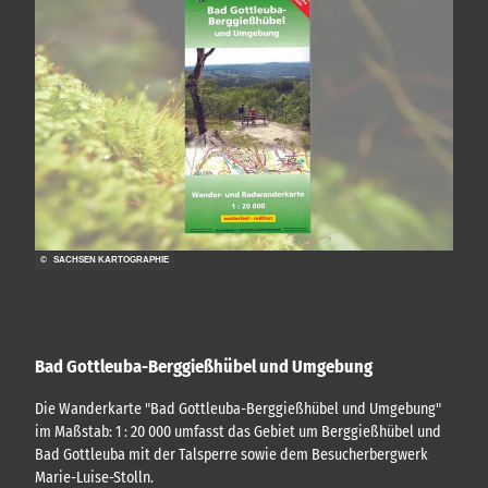
n
e
n
© SACHSEN KARTOGRAPHIE
Bad Gottleuba-Berggießhübel und Umgebung
Die Wanderkarte "Bad Gottleuba-Berggießhübel und Umgebung"
im Maßstab: 1 : 20 000 umfasst das Gebiet um Berggießhübel und
Bad Gottleuba mit der Talsperre sowie dem Besucherbergwerk
Marie-Luise-Stolln.