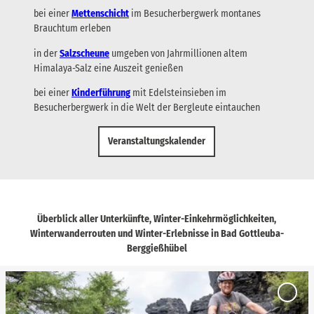
bei einer
Mettenschicht
im Besucherbergwerk montanes
Brauchtum erleben
in der
Salzscheune
umgeben von Jahrmillionen altem
Himalaya-Salz eine Auszeit genießen
bei einer
Kinderführung
mit Edelsteinsieben im
Besucherbergwerk in die Welt der Bergleute eintauchen
Veranstaltungskalender
Überblick aller Unterkünfte, Winter-Einkehrmöglichkeiten,
Winterwanderrouten und Winter-Erlebnisse in Bad Gottleuba-
Berggießhübel
D
e
'Fahrr
t
Tour: 