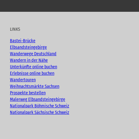
Y
F
I
B
o
a
n
l
u
c
s
o
t
e
t
g
u
b
a
LINKS
b
o
g
e
o
r
Bastei-Brücke
k
a
Elbsandsteingebirge
m
Wanderwege Deutschland
Wandern in der Nähe
Unterkünfte online buchen
Erlebnisse online buchen
Wandertouren
Weihnachtsmärkte Sachsen
Prospekte bestellen
Malerweg Elbsandsteingebirge
Nationalpark Böhmische Schweiz
Nationalpark Sächsische Schweiz