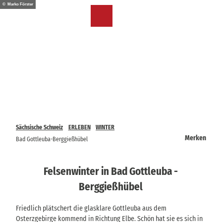
Z
© Marko Förster
u
DE
Merkzettel
Suche
Menü
m
I
n
h
a
l
t
Sächsische Schweiz
ERLEBEN
WINTER
Merken
Bad Gottleuba-Berggießhübel
Felsenwinter in Bad Gottleuba -
Berggießhübel
Friedlich plätschert die glasklare Gottleuba aus dem
Osterzgebirge kommend in Richtung Elbe. Schön hat sie es sich in