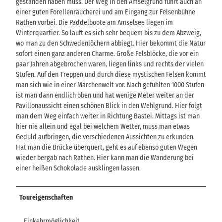
gestanden haben muss. Der Weg in den Amselgrund führt auch an
einer guten Forellenräucherei und am Eingang zur Felsenbühne
Rathen vorbei. Die Paddelboote am Amselsee liegen im
Winterquartier. So läuft es sich sehr bequem bis zu dem Abzweig,
wo man zu den Schwedenlöchern abbiegt. Hier bekommt die Natur
sofort einen ganz anderen Charme. Große Felsblöcke, die vor ein
paar Jahren abgebrochen waren, liegen links und rechts der vielen
Stufen. Auf den Treppen und durch diese mystischen Felsen kommt
man sich wie in einer Märchenwelt vor. Nach gefühlten 1000 Stufen
ist man dann endlich oben und hat wenige Meter weiter an der
Pavillonaussicht einen schönen Blick in den Wehlgrund. Hier folgt
man dem Weg einfach weiter in Richtung Bastei. Mittags ist man
hier nie allein und egal bei welchem Wetter, muss man etwas
Geduld aufbringen, die verschiedenen Aussichten zu erkunden.
Hat man die Brücke überquert, geht es auf ebenso guten Wegen
wieder bergab nach Rathen. Hier kann man die Wanderung bei
einer heißen Schokolade ausklingen lassen.
Toureigenschaften
Einkehrmöglichkeit