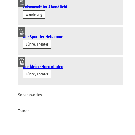
BY-
SA
Felsenwelt im Abendlicht
Wanderung
CC-
BY-
NC
Die Spur der Hebamme
Bühne/Theater
CC-
BY-
NC
Der kleine Horrorladen
Bühne/Theater
Sehenswertes
Touren