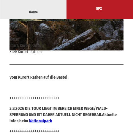
GPX
Route
2:00 h
4,73 km
© Philipp Zieger, Tourismusverband Sächsische
© Philipp Zieger, Tourismusverband Sächsische
200 m
195 m
Schweiz
Schweiz |
CC-BY-SA
114 m
312 m
198 m
Start: Kurort Rathen
Ziel: Kurort Rathen
© Philipp Zieger, Tourismusverband Sächsische Schweiz
Vom Kurort Rathen auf die Bastei
++++++++++++++++++++++++
3.8.2026 DIE TOUR LIEGT IM BEREICH EINER WEGE/WALD-
SPERRUNG UND IST DAHER AKTUELL NICHT BEGEHBAR.Aktuelle
Infos beim
Nationalpark
++++++++++++++++++++++++