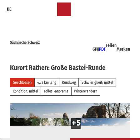
Z
DE
u
Merkzettel
Suche
Menü
m
I
n
h
a
Sächsische Schweiz
Teilen
l
GPX
PDF
Merken
t
Kurort Rathen: Große Bastei-Runde
Geschlossen
4,73 km lang
Rundweg
Schwierigkeit: mittel
Kondition: mittel
Tolles Panorama
Winterwandern