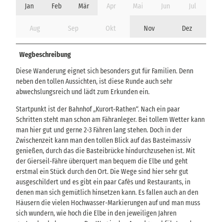
Jan
Feb
Mär
Apr
Mai
Jun
Jul
Aug
Sep
Okt
Nov
Dez
Wegbeschreibung
Diese Wanderung eignet sich besonders gut für Familien. Denn
neben den tollen Aussichten, ist diese Runde auch sehr
abwechslungsreich und lädt zum Erkunden ein.
Startpunkt ist der Bahnhof „Kurort-Rathen“. Nach ein paar
Schritten steht man schon am Fähranleger. Bei tollem Wetter kann
man hier gut und gerne 2-3 Fähren lang stehen. Doch in der
Zwischenzeit kann man den tollen Blick auf das Basteimassiv
genießen, durch das die Basteibrücke hindurchzusehen ist. Mit
der Gierseil-Fähre überquert man bequem die Elbe und geht
erstmal ein Stück durch den Ort. Die Wege sind hier sehr gut
ausgeschildert und es gibt ein paar Cafès und Restaurants, in
denen man sich gemütlich hinsetzen kann. Es fallen auch an den
Häusern die vielen Hochwasser-Markierungen auf und man muss
sich wundern, wie hoch die Elbe in den jeweiligen Jahren