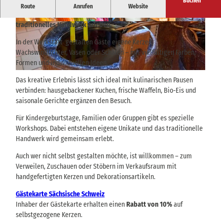
Buchen
Hier können Gäste selbst Kerzen ziehen, kreativ gestalten und
Route
Anrufen
Website
dabei in entspannter Atmosphäre regionale Küche und
traditionelles Handwerk erleben.
© Achim Meurer |
CC-BY-SA
© Achim Meurer |
CC-BY-SA
In der Werkstatt gestalten Gäste eigene Kerzen,
Wachswindlichter, Vasen oder Schalen – mit vielfältigen Farben,
Formen und individuellen Ideen.
© Achim Meurer |
CC-BY-SA
Das kreative Erlebnis lässt sich ideal mit kulinarischen Pausen
verbinden: hausgebackener Kuchen, frische Waffeln, Bio-Eis und
saisonale Gerichte ergänzen den Besuch.
Für Kindergeburtstage, Familien oder Gruppen gibt es spezielle
Workshops. Dabei entstehen eigene Unikate und das traditionelle
Handwerk wird gemeinsam erlebt.
Auch wer nicht selbst gestalten möchte, ist willkommen – zum
Verweilen, Zuschauen oder Stöbern im Verkaufsraum mit
handgefertigten Kerzen und Dekorationsartikeln.
Gästekarte Sächsische Schweiz
Inhaber der Gästekarte erhalten einen
Rabatt von 10%
auf
selbstgezogene Kerzen.