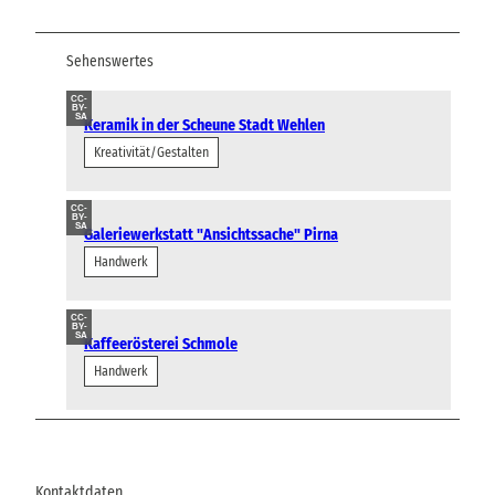
Sehenswertes
CC-
BY-
SA
Keramik in der Scheune Stadt Wehlen
Kreativität/Gestalten
CC-
BY-
SA
Galeriewerkstatt "Ansichtssache" Pirna
Handwerk
CC-
BY-
SA
Kaffeerösterei Schmole
Handwerk
Kontaktdaten