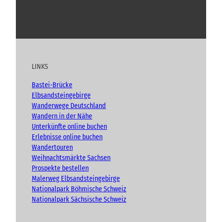
n
l
s
Y
F
I
B
l
c
h
o
a
n
l
n
i
u
c
s
o
“
c
t
e
t
g
h
u
b
a
t
LINKS
b
o
g
e
e
o
r
n
Bastei-Brücke
(
k
a
Elbsandsteingebirge
A
m
Wanderwege Deutschland
d
Wandern in der Nähe
v
Unterkünfte online buchen
e
n
Erlebnisse online buchen
t
Wandertouren
)
Weihnachtsmärkte Sachsen
Prospekte bestellen
Malerweg Elbsandsteingebirge
Nationalpark Böhmische Schweiz
Nationalpark Sächsische Schweiz