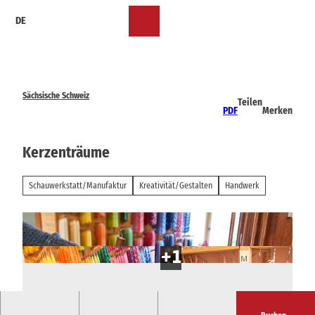
Z
DE
u
Merkzettel
Suche
Menü
m
I
n
h
a
Sächsische Schweiz
Teilen
l
PDF
Merken
t
Kerzenträume
Schauwerkstatt/Manufaktur
Kreativität/Gestalten
Handwerk