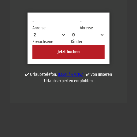
-
-
Anreise
Abreise
Erwachsene
Kinder
Jetzt buchen
✔️ Urlaubstelefon:
03501 / 470147
✔️ Von unseren
Urlaubsexperten empfohlen