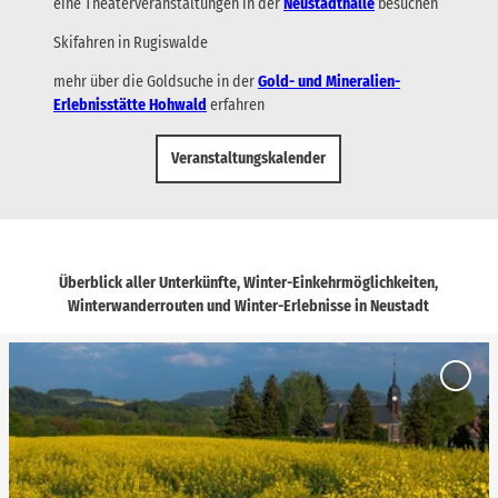
eine Theaterveranstaltungen in der
Neustadthalle
besuchen
Skifahren in Rugiswalde
mehr über die Goldsuche in der
Gold- und Mineralien-
Erlebnisstätte Hohwald
erfahren
Veranstaltungskalender
Überblick aller Unterkünfte, Winter-Einkehrmöglichkeiten,
Winterwanderrouten und Winter-Erlebnisse in Neustadt
D
e
'Sands
t
Granit
Neust
a
an die
i
zurück
l
Merkli
hinzuf
s