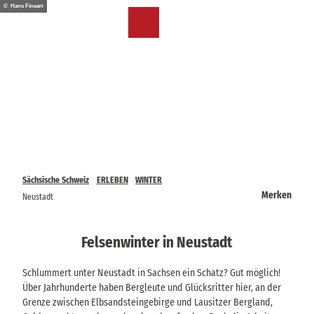
Z
© Hans Fineart
u
DE
Merkzettel
Suche
Menü
m
I
n
h
a
l
t
Sächsische Schweiz
ERLEBEN
WINTER
Merken
Neustadt
Felsenwinter in Neustadt
Schlummert unter Neustadt in Sachsen ein Schatz? Gut möglich!
Über Jahrhunderte haben Bergleute und Glücksritter hier, an der
Grenze zwischen Elbsandsteingebirge und Lausitzer Bergland,