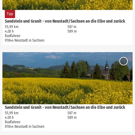
e
i
© Rico Richter, Tourismusverband Sächsische Schweiz
Tipp
t
Sandstein und Granit - von Neustadt/Sachsen an die Elbe und zurück
e
55,99 km
587 m
'
4:28 h
589 m
Radfahren
S
01844 Neustadt in Sachsen
a
n
D
d
e
s
'Sands
t
Granit
t
Neust
a
e
an die
i
i
zurück
l
n
Merkli
hinzuf
s
u
e
n
i
d
Sandstein und Granit - von Neustadt/Sachsen an die Elbe und zurück
© Rico Richter, Tourismusverband Sächsische Schweiz
t
G
55,99 km
587 m
4:28 h
589 m
e
r
Radfahren
'
a
01844 Neustadt in Sachsen
S
n