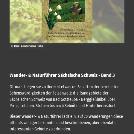
n
e
n
© Berg- & Naturverlag Rölke
Wander- & Naturführer Sächsische Schweiz - Band 3
Oftmals liegen sie zu Unrecht etwas im Schatten der berühmten
Sehenswürdigkeiten der Felsenwelt: die Randgebiete der
Sächsischen Schweiz von Bad Gottleuba - Berggießhübel über
Pirna, Lohmen, Stolpen bis nach Sebnitz und Hinterhermsdorf.
Dieser Wander- & Naturführer lädt ein, auf 20 Wanderungen diese
oftmals weniger bekannten und beschriebenen, aber ebenfalls
interessanten Gebiete zu erkunden.