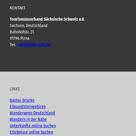
KONTAKT
Tourismusverband Sächsische Schweiz e.V.
Sachsen, Deutschland
Bahnhofstr. 21
01796 Pirna
Tel:
+49 (0)3501 470147
Y
F
I
B
o
a
n
l
u
c
s
o
t
e
t
g
u
b
a
LINKS
b
o
g
e
o
r
Bastei-Brücke
k
a
Elbsandsteingebirge
m
Wanderwege Deutschland
Wandern in der Nähe
Unterkünfte online buchen
Erlebnisse online buchen