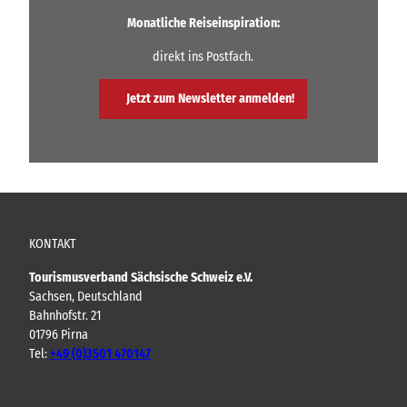
Monatliche Reiseinspiration:
direkt ins Postfach.
Jetzt zum Newsletter anmelden!
KONTAKT
Tourismusverband Sächsische Schweiz e.V.
Sachsen, Deutschland
Bahnhofstr. 21
01796 Pirna
Tel:
+49 (0)3501 470147
Y
F
I
B