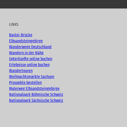
o
a
n
l
u
c
s
o
t
e
t
g
u
b
a
LINKS
b
o
g
e
o
r
Bastei-Brücke
k
a
Elbsandsteingebirge
m
Wanderwege Deutschland
Wandern in der Nähe
Unterkünfte online buchen
Erlebnisse online buchen
Wandertouren
Weihnachtsmärkte Sachsen
Prospekte bestellen
Malerweg Elbsandsteingebirge
Nationalpark Böhmische Schweiz
Nationalpark Sächsische Schweiz