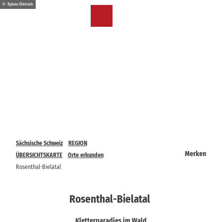
Z
© Sylvio Dittrich
u
DE
Merkzettel
Suche
Menü
m
I
n
h
a
l
t
Sächsische Schweiz
REGION
Merken
ÜBERSICHTSKARTE
Orte erkunden
Rosenthal-Bielatal
Rosenthal-Bielatal
Kletterparadies im Wald