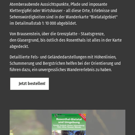
t
Atemberaubende Aussichtspunkte, Pfade und imposante
e
s
)
Klettergipfel oder Wirtshäuser - all diese Orte, Erlebnisse und
k
s
a
Sehenswürdigkeiten sind in der Wanderkarte "Bielatalgebiet"
s
r
im Detailmaßstab 1: 10 000 abgebildet.
l
t
i
e
Von Brausenstein, über die Grenzplatte - Staatsgrenze,
c
n
den Glasergrund, bis östlich des Rosenthals ist alles in der Karte
h
,
abgedeckt.
F
!
ü
Detaillierte Fels- und Geländedarstellungen mit Höhenlinien,
h
Schummerung und Bergstrichen helfen bei der Orientierung und
r
führen dazu, ein unvergessliches Wandererlebnis zu haben.
u
n
g
Jetzt bestellen!
e
n
.
.
.