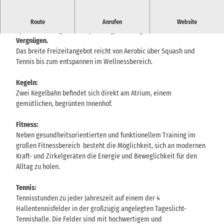
Das außergewöhnliche
Sport- und Freizeitangebot
im Aktiv
Route
Anrufen
Website
Sporthotel sorgt für Entspannung, Erholung und aktives
Vergnügen.
Das breite Freizeitangebot reicht von Aerobic über Squash und
Tennis bis zum entspannen im Wellnessbereich.
Kegeln:
Zwei Kegelbahn befindet sich direkt am Atrium, einem
gemütlichen, begrünten Innenhof.
Fitness:
Neben gesundheitsorientierten und funktionellem Training im
großen Fitnessbereich besteht die Möglichkeit, sich an modernen
Kraft- und Zirkelgeräten die Energie und Beweglichkeit für den
Alltag zu holen.
Tennis:
Tennisstunden zu jeder Jahreszeit auf einem der 4
Hallentennisfelder in der großzügig angelegten Tageslicht-
Tennishalle. Die Felder sind mit hochwertigem und