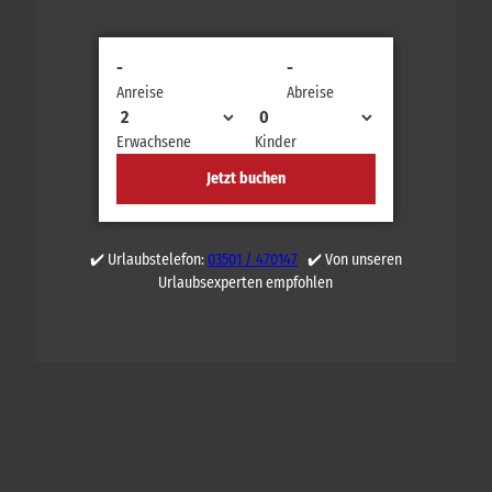
-
-
Anreise
Abreise
Erwachsene
Kinder
Jetzt buchen
✔️ Urlaubstelefon:
03501 / 470147
✔️ Von unseren
Urlaubsexperten empfohlen