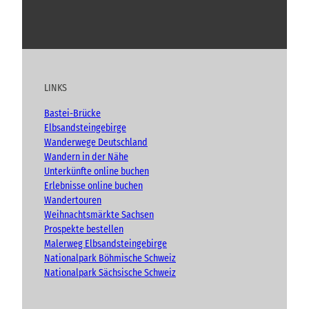
l
s
Y
F
I
B
l
c
h
o
a
n
l
n
i
u
c
s
o
“
c
t
e
t
g
h
u
b
a
t
LINKS
b
o
g
e
e
o
r
n
Bastei-Brücke
(
k
a
Elbsandsteingebirge
A
m
Wanderwege Deutschland
d
Wandern in der Nähe
v
Unterkünfte online buchen
e
n
Erlebnisse online buchen
t
Wandertouren
)
Weihnachtsmärkte Sachsen
Prospekte bestellen
Malerweg Elbsandsteingebirge
Nationalpark Böhmische Schweiz
Nationalpark Sächsische Schweiz