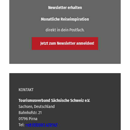
.
X
|
r
.
Newsletter erhalten
-
T
g
.
D
a
w
o
Monatliche Reiseinspiration
s
w
e
t
n
direkt in dein Postfach.
r
i
l
n
k
o
g
„
Jetzt zum Newsletter anmelden!
a
s
M
d
|
a
.
K
r
o
i
n
z
e
e
L
r
o
t
KONTAKT
u
e
i
|
Tourismusverband Sächsische Schweiz e.V.
s
M
Sachsen, Deutschland
e
e
Bahnhofstr. 21
t
S
01796 Pirna
t
t
e
Tel:
+49 (0)3501 470147
o
n