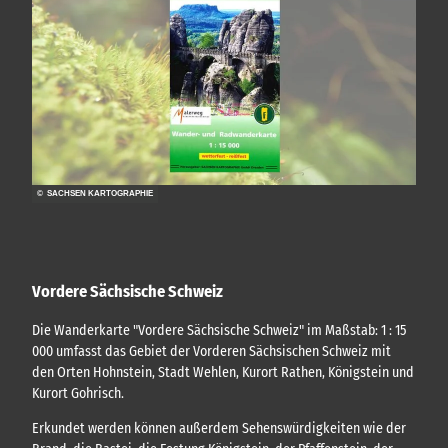
t
n
e
u
o
d
n
f
e
l
s
e
r
l
c
n
u
h
n
n
t
i
"
g
c
h
e
h
a
n
t
l
,
e
t
E
n
© SACHSEN KARTOGRAPHIE
u
i
(
n
n
A
t
d
v
r
v
e
i
e
Vordere Sächsische Schweiz
r
t
n
g
t
t
Die Wanderkarte "Vordere Sächsische Schweiz" im Maßstab: 1 : 15
e
s
)
000 umfasst das Gebiet der Vorderen Sächsischen Schweiz mit
k
s
a
den Orten Hohnstein, Stadt Wehlen, Kurort Rathen, Königstein und
s
r
Kurort Gohrisch.
l
t
i
e
Erkundet werden können außerdem Sehenswürdigkeiten wie der
c
n