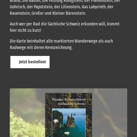
Brand, die Bastei, die Festung Königstein, der Pfaffenstein, der
h
,
Gohrisch, der Papststein, der Lilienstein, das Labyrinth, der
F
!
Rauenstein, Großer und Kleiner Bärenstein.
ü
h
Auch wer per Rad die Sächische Schweiz erkunden will, kommt
r
hier nicht zu kurz!
u
n
Die Karte beinhaltet alle markierten Wanderwege als auch
g
Radwege mit deren Kennzeichnung.
e
n
.
Jetzt bestellen!
.
.