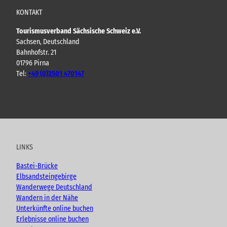
KONTAKT
Tourismusverband Sächsische Schweiz e.V.
Sachsen, Deutschland
Bahnhofstr. 21
01796 Pirna
Tel:
+49 (0)3501 470147
Y
F
I
B
o
a
n
l
u
c
s
o
t
e
t
g
u
b
a
LINKS
b
o
g
e
o
r
Bastei-Brücke
k
a
Elbsandsteingebirge
m
Wanderwege Deutschland
Wandern in der Nähe
Unterkünfte online buchen
Erlebnisse online buchen