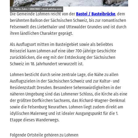
© Heiko Zahn / 182672657 / stock.adobe.com
Die Gemeinde Lohmen reicht von der
Bastei / Basteibrücke
, dem
berühmten Balkon der Sächsischen Schweiz, bis zur romantischen
Felsenwelt des Liebethaler und Uttewalder Grundes und ist durch
ihren ländlichen Charakter geprägt.
Als Ausflugsort mitten im Basteigebiet sowie als beliebtes
Reiseziel kann Lohmen auf eine über 700-jährige Geschichte
zurückblicken, die eng mit der Entdeckung der Sächsischen
Schweiz im 18. Jahrhundert verwurzelt ist.
Lohmen besticht durch seine zentrale Lage, die Nähe zu allen
Ausflugszielen in der Sächsischen Schweiz und zur Kultur- und
Residenzstadt Dresden. Besondere Sehenswürdigkeiten in der
näheren Umgebung sind das Lohmener Schloss, die Kirche als eine
der größten Dorfkirchen Sachsens, das Richard-Wagner-Denkmal
sowie die Felsenburg Neurathen. Lohmen liegt zudem direkt am
idyllischen Malerweg und ist idealer Ausgangspunkt für die 1.
Etappe dieses Wanderwegs.
Folgende Ortsteile gehören zu Lohmen