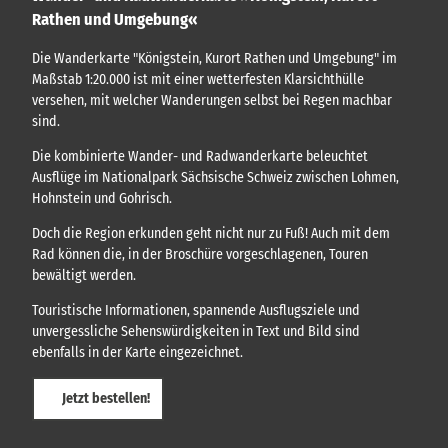
t
n
Rathen und Umgebung«
g
t
t
e
s
)
k
Die Wanderkarte "Königstein, Kurort Rathen und Umgebung" im
s
a
Maßstab 1:20.000 ist mit einer wetterfesten Klarsichthülle
s
r
versehen, mit welcher Wanderungen selbst bei Regen machbar
l
t
sind.
i
e
c
n
Die kombinierte Wander- und Radwanderkarte beleuchtet
h
,
Ausflüge im Nationalpark Sächsische Schweiz zwischen Lohmen,
F
!
Hohnstein und Gohrisch.
ü
h
Doch die Region erkunden geht nicht nur zu Fuß! Auch mit dem
r
Rad können die, in der Broschüre vorgeschlagenen, Touren
u
n
bewältigt werden.
g
e
Touristische Informationen, spannende Ausflugsziele und
n
unvergessliche Sehenswürdigkeiten in Text und Bild sind
.
ebenfalls in der Karte eingezeichnet.
.
.
Jetzt bestellen!