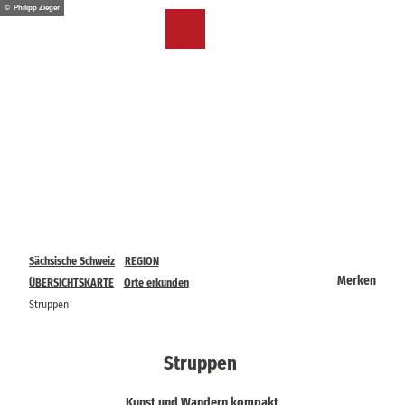
Z
© Philipp Zieger
u
DE
Merkzettel
Suche
Menü
m
I
n
h
a
l
t
Sächsische Schweiz
REGION
Merken
ÜBERSICHTSKARTE
Orte erkunden
Struppen
Struppen
Kunst und Wandern kompakt