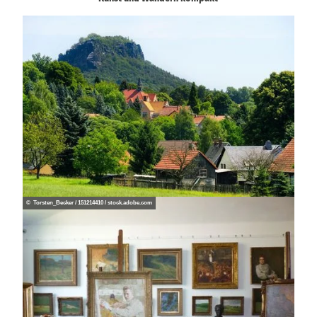
© Torsten_Becker / 151214410 / stock.adobe.com